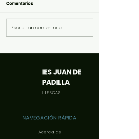
Comentarios
Halloween 2022
Más tertulias literarias...
Escribir un comentario...
IES JUAN DE
PADILLA
ILLESCAS
NAVEGACIÓN RÁPIDA
Acerca de