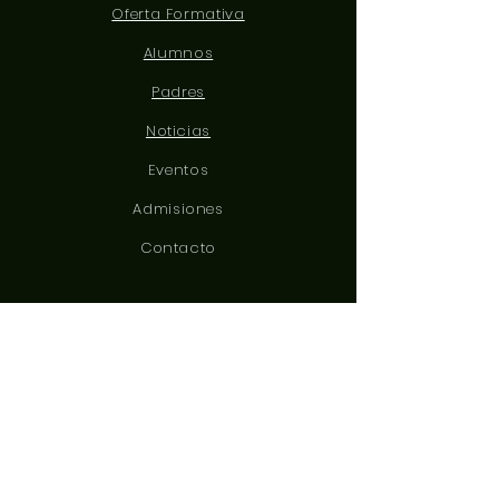
Oferta Formativa
Alumnos
Padres
Noticias
Eventos
Admisiones
Contacto
CONÉCTATE