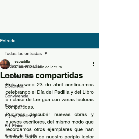
Entrada
Todas las entradas
iespadilla
Todas las entradas
27 abr 2021
1 min de lectura
Lecturas compartidas
Extraescolares
Este pasado 23 de abril continuamos 
Biblioteca
celebrando el Día del Padilla y del Libro 
Convivencia
en clase de Lengua con varias lecturas 
Erasmus+
compartidas.
Pudimos descubrir nuevas obras y 
Flying Challenge
nuevos escritores, del mismo modo que 
Ed. Física
recordamos otros ejemplares que han 
Banda de Padilla
formado parte de nuestro periplo lector 