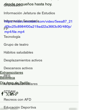
desde pequeños hasta hoy.
Graduación
Información Jefatura de Estudios
Información Secretaría
https://video.wixstatic.com/video/5eea87_21
d0bc25c8984f00a219ad22a3663c90/480p/
FP
mp4/file.mp4
Tecnología
Grupo de teatro
Hábitos saludables
Desplazamientos activos
Descansos activos
Extraescolares
PES
Biblioteca
Día Juan de Padilla
AFD extracurriculares
STEAM
Recreos con AFD
Educación Deportiva