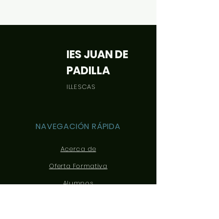
matemática en 
IES JUAN DE
PADILLA
ILLESCAS
NAVEGACIÓN RÁPIDA
Acerca de
Oferta Formativa
Alumnos
Padres
Noticias