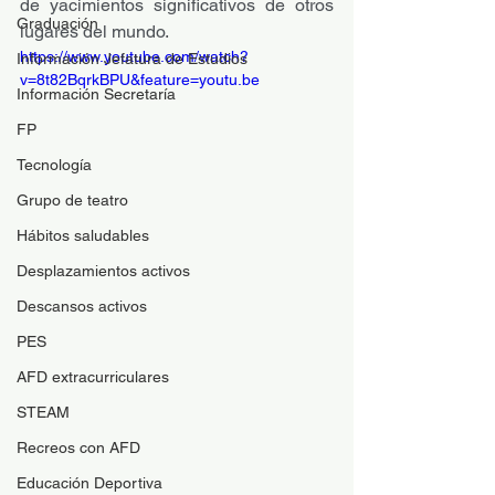
de yacimientos significativos de otros 
Graduación
lugares del mundo. 
https://www.youtube.com/watch?
Información Jefatura de Estudios
v=8t82BqrkBPU&feature=youtu.be
Información Secretaría
FP
Tecnología
Grupo de teatro
Hábitos saludables
Desplazamientos activos
Descansos activos
PES
AFD extracurriculares
STEAM
Recreos con AFD
Educación Deportiva