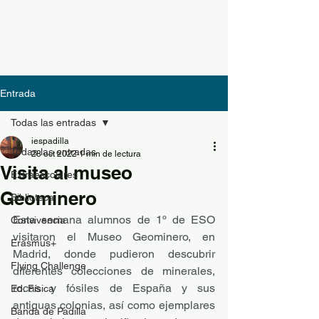
Entrada
Todas las entradas
iespadilla
Todas las entradas
28 oct 2022
1 min de lectura
Visita al museo
Extraescolares
Geominero
Biblioteca
Esta semana alumnos de 1º de ESO 
Convivencia
visitaron el Museo Geominero, en 
Erasmus+
Madrid, donde pudieron descubrir 
Flying Challenge
diferentes colecciones de minerales, 
rocas y fósiles de España y sus 
Ed. Física
antiguas colonias, así como ejemplares 
Banda de Padilla