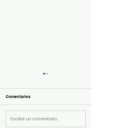
Comentarios
Visita a Amazon
Escribir un comentario...
Participación d
en la Olimpiada