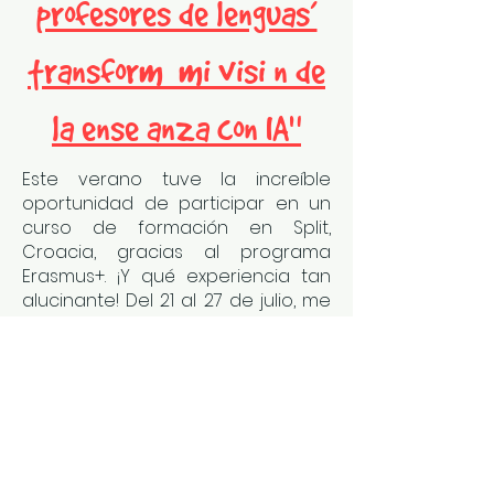
profesores de lenguas’
transformó mi visión de
la enseñanza con IA"
Este verano tuve la increíble
oportunidad de participar en un
curso de formación en Split,
Croacia, gracias al programa
Erasmus+. ¡Y qué experiencia tan
alucinante! Del 21 al 27 de julio, me
sumergí en una semana llena de
aprendizaje, nuevas tecnologías y
cultura croata. Desde el momento
en que aterrizamos, supe que esta
sería una experiencia única. El
curso se centraba en la
inteligencia artificial y el uso de