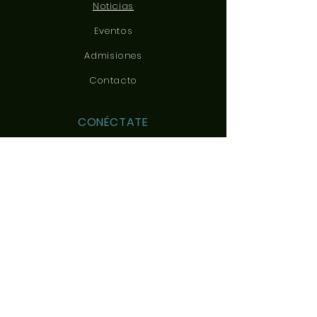
Noticias
Eventos
Admisiones
Contacto
CONÉCTATE
CONTÁCTANOS
c/ Yeles, 3