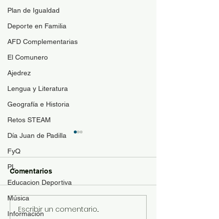
Plan de Igualdad
Deporte en Familia
AFD Complementarias
El Comunero
Ajedrez
Lengua y Literatura
Geografía e Historia
Retos STEAM
Día Juan de Padilla
FyQ
PL
Comentarios
Educacion Deportiva
Visita a Amazo
Música
Escribir un comentario...
I JORNADAS STEAM
Información