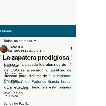
Entrada
Todas las entradas
iespadilla
Todas las entradas
9 dic 2019
1 min de lectura
"La zapatera prodigiosa"
Extraescolares
La semana pasada los alumnos de 1º 
Biblioteca
de ESO se acercaron al auditorio de 
Convivencia
Illescas para disfutar de "
La zapatera 
Erasmus+
prodigiosa" de Federico García Lorca
, 
obra que han leído en esta primera 
Flying Challenge
evaluación.
Ed. Física
Banda de Padilla