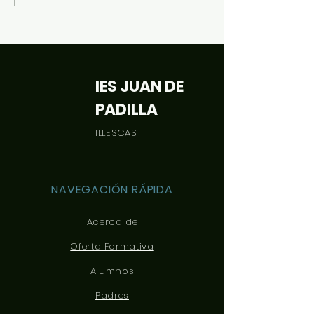
DEL IESO Nº1 DE
UGENA
IES JUAN DE
PADILLA
ILLESCAS
NAVEGACIÓN RÁPIDA
Acerca de
Oferta Formativa
Alumnos
Padres