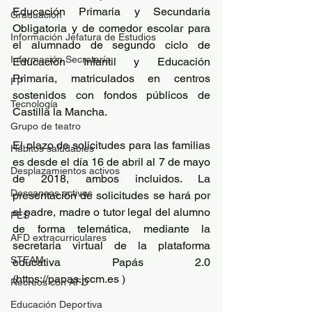
Educación Primaria y Secundaria 
Graduación
Obligatoria y de comedor escolar para 
Información Jefatura de Estudios
el alumnado de segundo ciclo de 
Información Secretaría
Educación Infantil y Educación 
Primaria, matriculados en centros 
FP
sostenidos con fondos públicos de 
Tecnología
Castilla la Mancha.
Grupo de teatro
El plazo de solicitudes para las familias  
Hábitos saludables
es desde el día 16 de abril al 7 de mayo 
Desplazamientos activos
de 2018, ambos incluidos. La 
Descansos activos
presentación de solicitudes se hará por 
el padre, madre o tutor legal del alumno 
PES
de forma telemática, mediante la 
AFD extracurriculares
secretaria virtual de la plataforma 
STEAM
educativa Papás 2.0 
(https://papas.jccm.es )
Recreos con AFD
Educación Deportiva