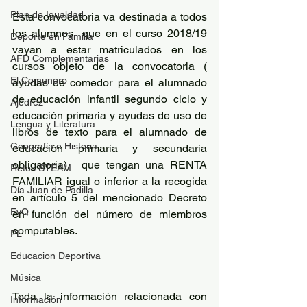
Plan de Igualdad
Esta convocatoria va destinada a todos 
los alumnos  que en el curso 2018/19 
Deporte en Familia
vayan a estar matriculados en los 
AFD Complementarias
cursos objeto de la convocatoria ( 
El Comunero
ayudas de comedor para el alumnado 
de educación infantil segundo ciclo y 
Ajedrez
educación primaria y ayudas de uso de 
Lengua y Literatura
libros de texto para el alumnado de 
Geografía e Historia
educación primaria y secundaria 
obligatoria),  que tengan una RENTA 
Retos STEAM
FAMILIAR igual o inferior a la recogida 
Día Juan de Padilla
en artículo 5 del mencionado Decreto 
FyQ
en función del número de miembros 
computables.
PL
Educacion Deportiva
Música
Toda la información relacionada con 
Información