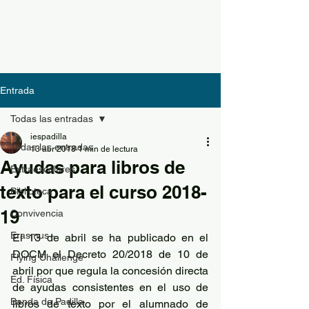
Entrada
Todas las entradas
iespadilla
Todas las entradas
13 abr 2018
1 min de lectura
Ayudas para libros de
Extraescolares
texto para el curso 2018-
Biblioteca
19
Convivencia
Erasmus+
El 13 de abril se ha publicado en el 
DOCM el Decreto 20/2018 de 10 de 
Flying Challenge
abril por que regula la concesión directa 
Ed. Física
de ayudas consistentes en el uso de 
Banda de Padilla
libros de texto por el alumnado de 