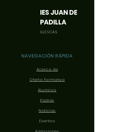
sencilla, generas confianza y
reembolso clara y sencilla,
credibilidad en tus clientes, pues
IES JUAN DE
genera confianza y credibilidad
saben que en tu tienda pueden
en tus clientes, pues saben que
realizar compras con altos
PADILLA
en tu tienda pueden realizar
niveles de seguridad.
compras con altos niveles de
ILLESCAS
seguridad.
NAVEGACIÓN RÁPIDA
Acerca de
Oferta Formativa
Alumnos
Padres
Noticias
Eventos
Admisiones