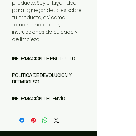
producto. Soy el lugar ideal 
para agregar detalles sobre 
tu producto, así como 
tamaño, materiales, 
instrucciones de cuidado y 
de limpieza.
INFORMACIÓN DE PRODUCTO
Soy la descripción de un
POLÍTICA DE DEVOLUCIÓN Y
producto. Soy el lugar ideal para
REEMBOLSO
agregar detalles sobre tu
producto, así como tamaño,
Soy una política de devolución y
materiales, instrucciones de
INFORMACIÓN DEL ENVÍO
reembolso. Una oportunidad
cuidado y de limpieza. Es
ideal para explicarles a tus
también un lugar ideal para
Soy la Política de envío. Soy el
clientes qué hacer en caso de
destacar por qué este producto
lugar ideal para agregar
no estar satisfechos con su
es especial y cómo tus clientes
información sobre tus métodos
compra. Al ofrecerles una
se beneficiarían con él.
de envío, costos y embalaje.
política de reembolso clara y
Ofrecer una política de