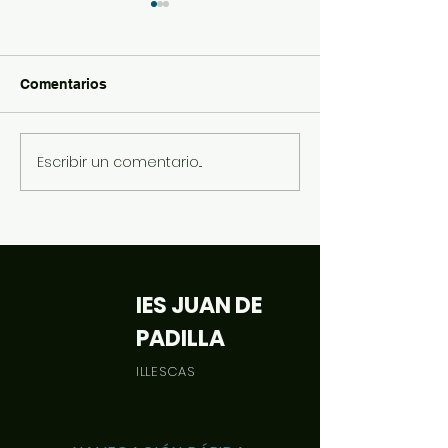
Comentarios
Halloween 2022
Día de las Bibl
Escribir un comentario...
IES JUAN DE
PADILLA
ILLESCAS