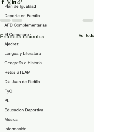
Plan de Igualdad
Deporte en Familia
AFD Complementarias
El Comunero
Ver todo
Entradas recientes
Ajedrez
Lengua y Literatura
Geografía e Historia
Retos STEAM
Día Juan de Padilla
FyQ
PL
Educacion Deportiva
Música
Información