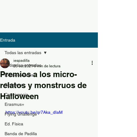
Entrada
Todas las entradas
iespadilla
Todas las entradas
26 oct 2021
0 min de lectura
Premios a los micro-
Extraescolares
relatos y monstruos de
Biblioteca
Halloween
Convivencia
Erasmus+
https://youtu.be/qr7Aka_dIaM
Flying Challenge
Ed. Física
Banda de Padilla