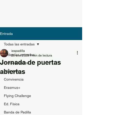
Entrada
Todas las entradas
iespadilla
Todas las entradas
26 ene 2023
1 min de lectura
Jornada de puertas
Extraescolares
abiertas
Biblioteca
Convivencia
Erasmus+
Flying Challenge
Ed. Física
Banda de Padilla