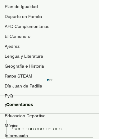
Plan de Igualdad
Deporte en Familia
AFD Complementarias
El Comunero
Ajedrez
Lengua y Literatura
Geografía e Historia
Retos STEAM
Guía de materi
Día Juan de Padilla
optativas
FyQ
Para resolver duda
Comentarios
PL
contenido de las a
Educacion Deportiva
optativas de 4ESO
Bachillerato y se p
Música
Escribir un comentario...
Revista "El Comunero"
con más conocimie
nº31-2026
Información