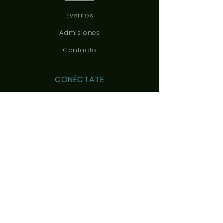
Eventos
Admisiones
Contacto
CONÉCTATE
CONTÁCTANOS
c/ Yeles, 3