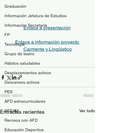
Graduación
Información Jefatura de Estudios
Información Secretaría
Enlace a presentación
FP
Enlace a información proyecto 
Tecnología
Carmenta y Lingüístico
Grupo de teatro
Hábitos saludables
Desplazamientos activos
Descansos activos
PES
AFD extracurriculares
STEAM
Ver todo
Entradas recientes
Recreos con AFD
Educación Deportiva