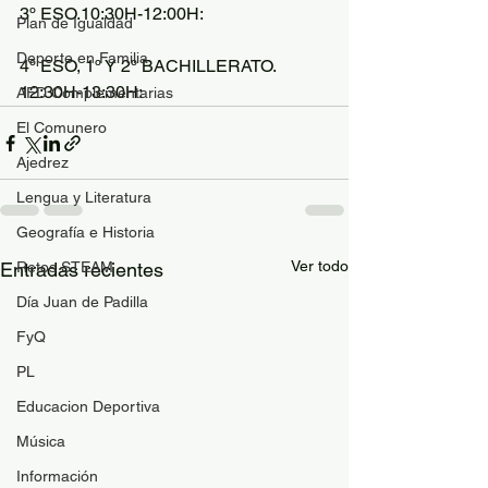
3º ESO.10:30H-12:00H: 
Plan de Igualdad
Deporte en Familia
4º ESO, 1º Y 2º BACHILLERATO. 
12:30H-13:30H: 
AFD Complementarias
El Comunero
Ajedrez
Lengua y Literatura
Geografía e Historia
Ver todo
Entradas recientes
Retos STEAM
Día Juan de Padilla
FyQ
PL
Educacion Deportiva
Música
Información