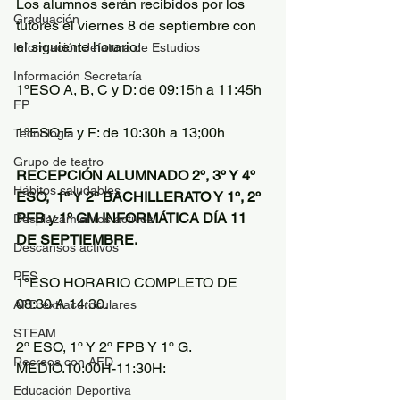
Los alumnos serán recibidos por los 
Graduación
tutores el viernes 8 de septiembre con 
el siguiente horario:
Información Jefatura de Estudios
Información Secretaría
1ºESO A, B, C y D: de 09:15h a 11:45h
FP
1ºESO E y F: de 10:30h a 13;00h
Tecnología
Grupo de teatro
RECEPCIÓN ALUMNADO 2º, 3º Y 4º 
Hábitos saludables
ESO,  1º Y 2º BACHILLERATO Y 1º, 2º 
PFB y 1º GM INFORMÁTICA DÍA 11 
Desplazamientos activos
DE SEPTIEMBRE.
Descansos activos
PES
1ºESO HORARIO COMPLETO DE 
08:30 A 14:30.
AFD extracurriculares
STEAM
2º ESO, 1º Y 2º FPB Y 1º G. 
Recreos con AFD
MEDIO.10:00H-11:30H:
Educación Deportiva