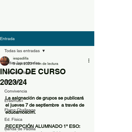
Entrada
Todas las entradas
iespadilla
Todas las entradas
5 sept 2023
1 min de lectura
INICIO DE CURSO
Extraescolares
2023/24
Biblioteca
Convivencia
La asignación de grupos se publicará 
Erasmus+
el jueves 7 de septiembre  a través de 
Flying Challenge
educamosclm.
Ed. Física
RECEPCIÓN ALUMNADO 1º ESO:  
Banda de Padilla