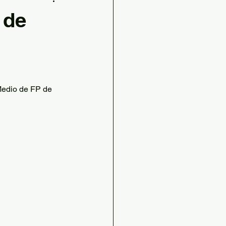
s
 de
udables
STEAM
Medio de FP de 
ilia
grafía e Historia