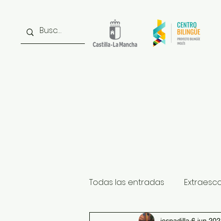
Inicio
Noticias
Inst
Todas las entradas
Extraesc
iespadilla
6 jun 20