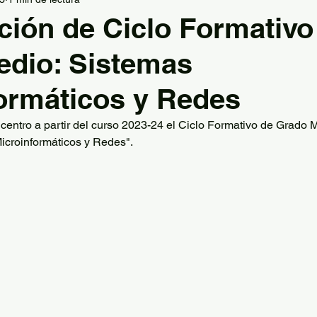
la
Graduación
Información Jefatura de Estudio
ción de Ciclo Formativo
edio: Sistemas
FP
Tecnología
Grupo de teatro
Hábitos sal
ormáticos y Redes
Descansos activos
PES
AFD extracurriculares
centro a partir del curso 2023-24 el Ciclo Formativo de Grado 
icroinformáticos y Redes".
ión Deportiva
Plan de Igualdad
Deporte en Fam
El Comunero
Ajedrez
Lengua y Literatura
Geo
 Padilla