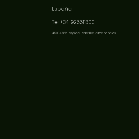
España
Tel: +34-925511800
45004788.ies@educastillalamancha.es