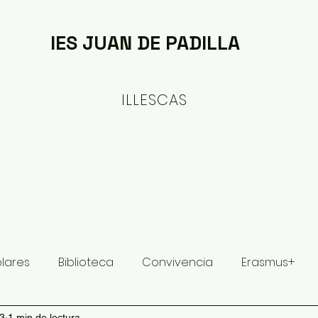
IES JUAN DE PADILLA
ILLESCAS
ituto
Oferta formativa
Proyectos y Planes
olares
Biblioteca
Convivencia
Erasmus+
23
1 min de lectura