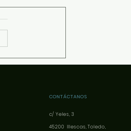
 de materias optativas
resolver dudas sobre el
nido de las asignaturas
ivas de 4ESO y Bachillerato
pueda elegir con más
imiento en la matrícula se
e el siguiente documento de
tación: Desca
CONTÁCTANOS
c/ Yeles, 3
45200 Illescas, Toledo,