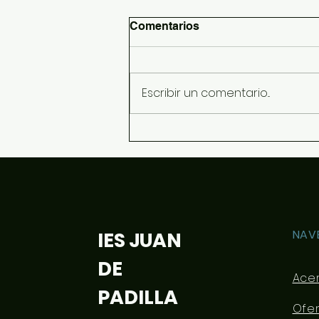
Comentarios
Escribir un comentario...
Información sobre
dispositivos y libros para el
curso 26/27
NAV
IES JUAN
DE
Ace
PADILLA
Ofe