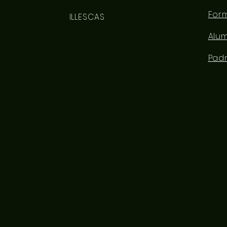
For
ILLESCAS
Alu
Pad