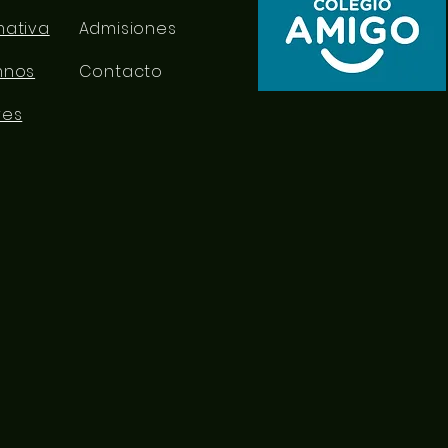
mativa
Admisiones
mnos
Contacto
res