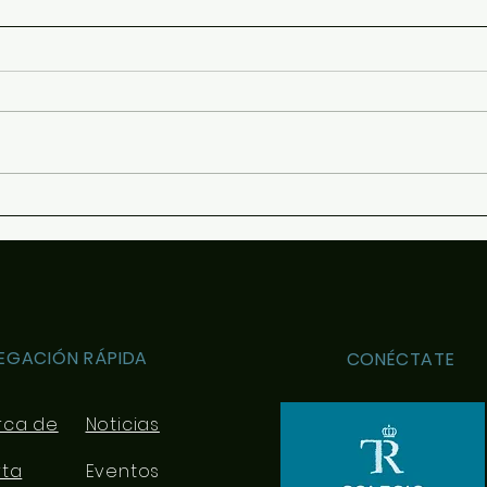
Guía
Para 
conte
optat
y se 
conoc
ofrec
Revista "El Comunero"
orien
nº31-2026
EGACIÓN RÁPIDA
CONÉCTATE
rca de
Noticias
rta
Eventos