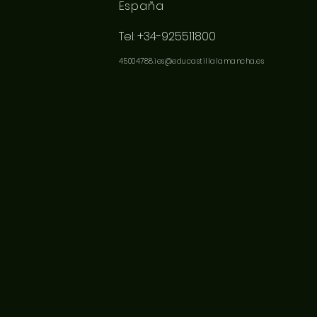
España
Tel: +34-925511800
45004788.ies@educastillalamancha.es