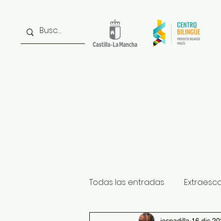
Inicio
Noticias
Inst
Todas las entradas
Extraesc
iespadilla
16 dic 2