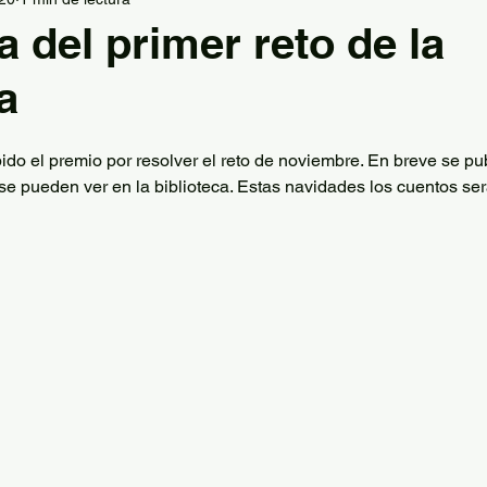
la
Graduación
Información Jefatura de Estudio
 del primer reto de la
a
FP
Tecnología
Grupo de teatro
Hábitos sal
do el premio por resolver el reto de noviembre. En breve se pub
Descansos activos
PES
AFD extracurriculares
se pueden ver en la biblioteca. Estas navidades los cuentos ser
ión Deportiva
Plan de Igualdad
Deporte en Fam
El Comunero
Ajedrez
Lengua y Literatura
Geo
 Padilla