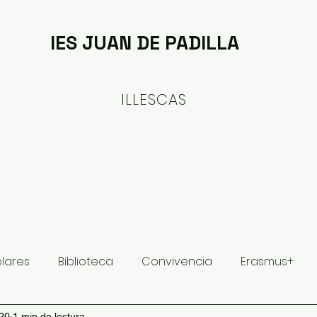
IES JUAN DE PADILLA
ILLESCAS
ituto
Oferta formativa
Proyectos y Planes
olares
Biblioteca
Convivencia
Erasmus+
020
1 min de lectura