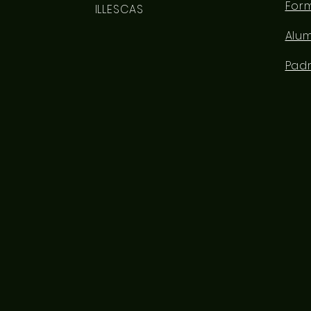
For
ILLESCAS
Alu
Pad