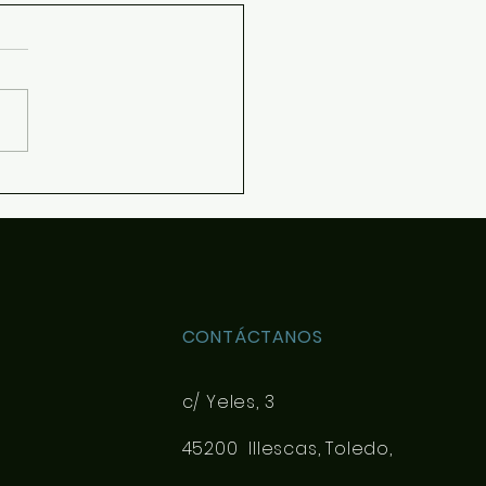
y Book Literario
CONTÁCTANOS
c/ Yeles, 3
45200 Illescas, Toledo,