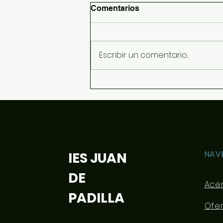
Comentarios
Escribir un comentario...
Más tertulias literarias...
NAV
IES JUAN
DE
Ace
PADILLA
Ofe