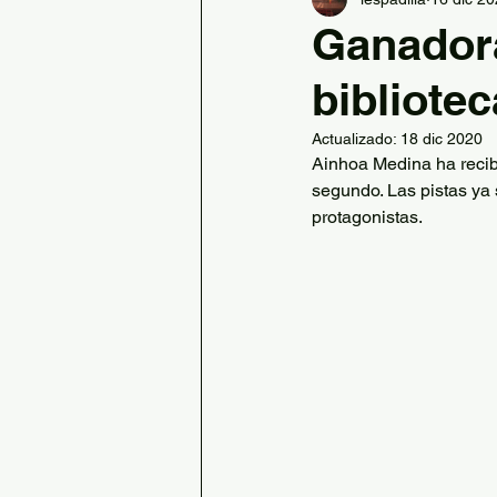
Ed. Física
Banda de Padil
Ganadora
bibliotec
Información Secretaría
Actualizado:
18 dic 2020
Ainhoa Medina ha recibi
Desplazamientos activos
segundo. Las pistas ya 
protagonistas.
Recreos con AFD
Educac
AFD Complementarias
Retos STEAM
Día Juan de