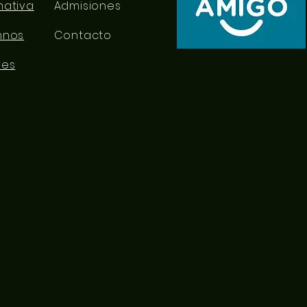
mativa
Admisiones
mnos
Contacto
res