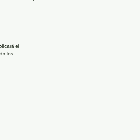
s
udables
licará el 
STEAM
án los 
ilia
grafía e Historia