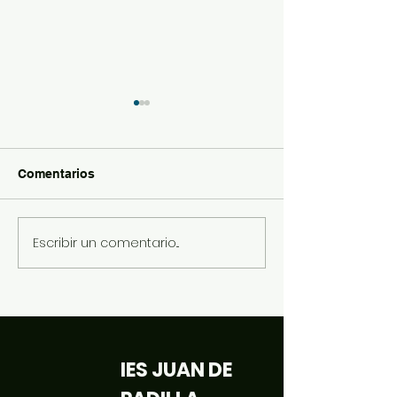
Comentarios
Halloween 2022
Invasiones teat
Escribir un comentario...
IES JUAN DE