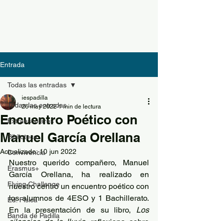
Entrada
Todas las entradas
iespadilla
Todas las entradas
26 may 2022
1 min de lectura
Encuentro Poético con
Extraescolares
Manuel García Orellana
Biblioteca
Actualizado:
10 jun 2022
Convivencia
Nuestro querido compañero, Manuel 
Erasmus+
García Orellana, ha realizado en 
Flying Challenge
nuestro centro un encuentro poético con 
los alumnos de 4ESO y 1 Bachillerato. 
Ed. Física
En la presentación de su libro, 
Los 
Banda de Padilla