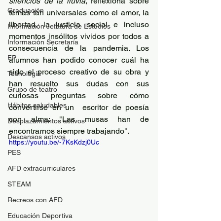
silencios de la lluvia
, reflexiona sobre 
Graduación
temas tan universales como el amor, la 
libertad, la justicia social e incluso  
Información Jefatura de Estudios
momentos insólitos vividos por todos a 
Información Secretaría
consecuencia de la pandemia. Los 
FP
alumnos han podido conocer cuál ha 
sido el proceso creativo de su obra y 
Tecnología
han resuelto sus dudas con sus 
Grupo de teatro
curiosas preguntas sobre cómo 
Hábitos saludables
convertirse en un  escritor de poesía 
con alma: "Las musas han de 
Desplazamientos activos
encontrarnos siempre trabajando".
Descansos activos
https://youtu.be/-7KsKdzj0Uc
PES
AFD extracurriculares
STEAM
Recreos con AFD
Educación Deportiva