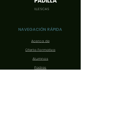
PADILLA
ILLESCAS
NAVEGACIÓN RÁPIDA
Acerca de
Oferta Formativa
Alumnos
Padres
Noticias
Eventos
Admisiones
Contacto