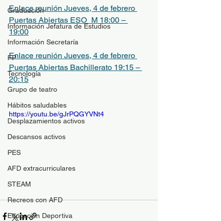
Enlace reunión Jueves, 4 de febrero 
Graduación
Puertas Abiertas ESO_M 18:00 – 
Información Jefatura de Estudios
19:00
Información Secretaría
Enlace reunión Jueves, 4 de febrero 
FP
Puertas Abiertas Bachillerato 19:15 – 
Tecnología
20:15
Grupo de teatro
Hábitos saludables
https://youtu.be/gJrPQGYVNt4
Desplazamientos activos
Descansos activos
PES
AFD extracurriculares
STEAM
Recreos con AFD
Educación Deportiva