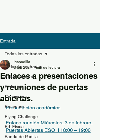
Entrada
Todas las entradas
iespadilla
Todas las entradas
3 feb 2021
1 min de lectura
Enlaces a presentaciones
Extraescolares
y reuniones de puertas
Biblioteca
abiertas.
Convivencia
Erasmus+
Presentación académica
Flying Challenge
Enlace reunión Miércoles, 3 de febrero 
Ed. Física
Puertas Abiertas ESO_I 18:00 – 19:00
Banda de Padilla