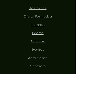
Acerca de
Oferta Formativa
Alumnos
Padres
Noticias
Eventos
Admisiones
Contacto
CONÉCTATE