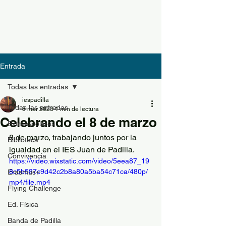
Entrada
Todas las entradas
iespadilla
Todas las entradas
8 mar 2023
1 min de lectura
Celebrando el 8 de marzo
Extraescolares
8 de marzo, trabajando juntos por la 
Biblioteca
igualdad en el IES Juan de Padilla.
Convivencia
https://video.wixstatic.com/video/5eea87_19
8c5b587c9d42c2b8a80a5ba54c71ca/480p/
Erasmus+
mp4/file.mp4
Flying Challenge
Ed. Física
Banda de Padilla