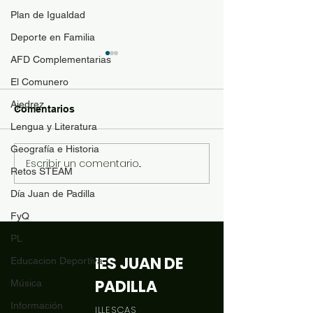
Plan de Igualdad
Deporte en Familia
AFD Complementarias
Guía de materi
optativas
El Comunero
Para resolver duda
Ajedrez
Comentarios
contenido de las a
Lengua y Literatura
optativas de 4ESO
Geografía e Historia
Bachillerato y se p
Escribir un comentario...
Revista "El Comunero"
con más conocimie
Retos STEAM
nº31-2026
matrícula se ofrece
Día Juan de Padilla
siguiente documen
FyQ
orientación: Desca
PL
IES JUAN DE
Educacion Deportiva
PADILLA
Música
Información
ILLESCAS