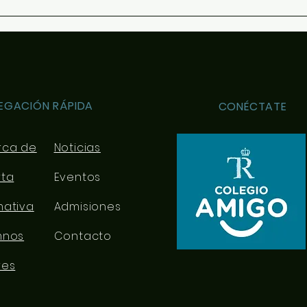
EGACIÓN RÁPIDA
CONÉCTATE
rca de
Noticias
rta
Eventos
mativa
Admisiones
mnos
Contacto
res