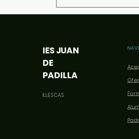
Aero Samba en el Padilla
NAV
IES JUAN
DE
Ace
PADILLA
Ofe
For
ILLESCAS
Alu
Pad