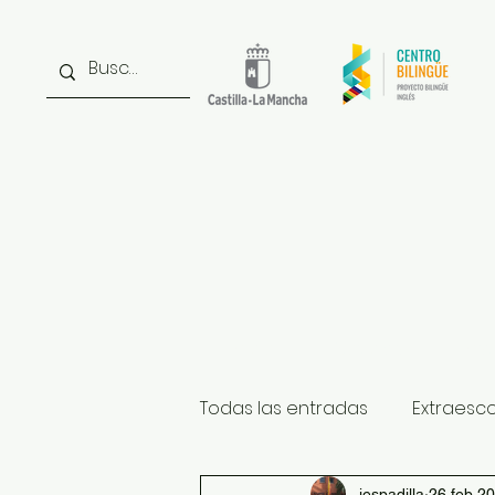
Inicio
Noticias
Inst
Todas las entradas
Extraesc
iespadilla
26 feb 2