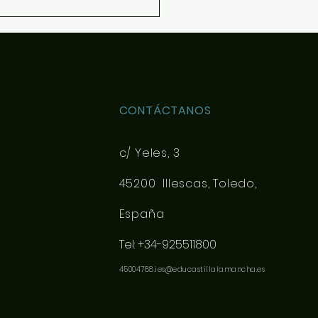
CONTÁCTANOS
c/ Yeles, 3
45200 Illescas, Toledo,
España
Tel: +34-925511800
45004788.ies@educastillalamancha.es