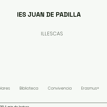
IES JUAN DE PADILLA
ILLESCAS
ituto
Oferta formativa
Proyectos y Planes
olares
Biblioteca
Convivencia
Erasmus+
020
1 min de lectura