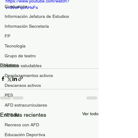
https://www.youtube.com/watch?
Graduación
v=3voFqeAHsFs
Información Jefatura de Estudios
Información Secretaría
FP
Tecnología
Grupo de teatro
Biblioteca
Hábitos saludables
Desplazamientos activos
Descansos activos
PES
AFD extracurriculares
Ver todo
Entradas recientes
STEAM
Recreos con AFD
Educación Deportiva