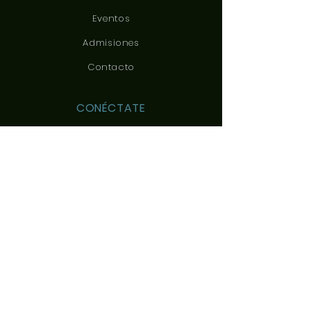
Eventos
Admisiones
Contacto
CONÉCTATE
CONTÁCTANOS
c/ Yeles, 3