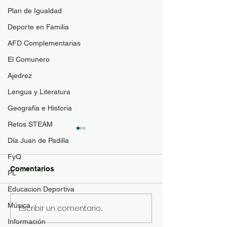
Plan de Igualdad
Deporte en Familia
AFD Complementarias
El Comunero
Ajedrez
Lengua y Literatura
Geografía e Historia
Retos STEAM
Día Juan de Padilla
FyQ
Comentarios
PL
Halloween 2022
Educacion Deportiva
Story Book Lite
Música
Escribir un comentario...
Información