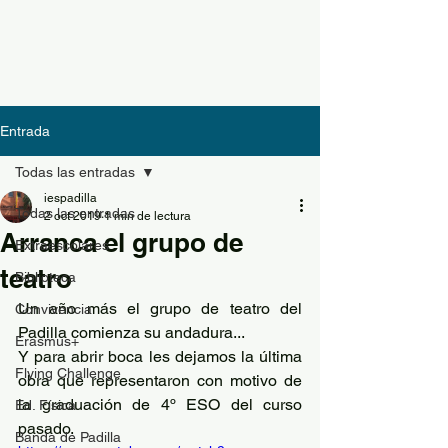
Entrada
Todas las entradas
iespadilla
Todas las entradas
2 oct 2019
1 min de lectura
Arranca el grupo de
Extraescolares
teatro
Biblioteca
Un año más el grupo de teatro del 
Convivencia
Padilla comienza su andadura...
Erasmus+
Y para abrir boca les dejamos la última 
Flying Challenge
obra que representaron con motivo de 
la graduación de 4º ESO del curso 
Ed. Física
pasado.
Banda de Padilla