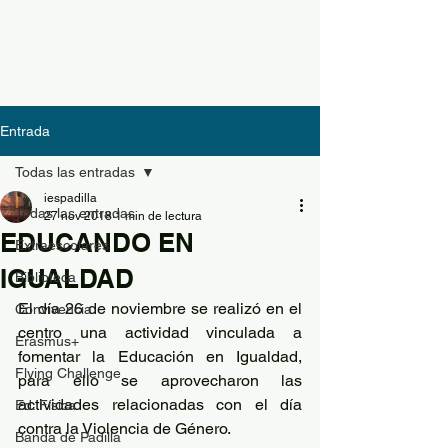
Entrada
Todas las entradas
iespadilla
Todas las entradas
27 nov 2018
1 min de lectura
EDUCANDO EN
Extraescolares
IGUALDAD
Biblioteca
El día 26 de noviembre se realizó en el 
Convivencia
centro una actividad vinculada a 
Erasmus+
fomentar la Educación en Igualdad, 
Flying Challenge
para ello se aprovecharon las 
actividades relacionadas con el día 
Ed. Física
contra la Violencia de Género.
Banda de Padilla