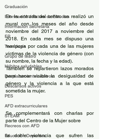
Graduación
En la entrada del centro se realizó un 
Información Jefatura de Estudios
mural con los meses del año desde 
Información Secretaría
noviembre del 2017 a noviembre del 
FP
2018. En cada mes se dispuso una 
mariposa por cada una de las mujeres 
Tecnología
víctimas de la violencia de género (con 
Grupo de teatro
su nombre, la fecha y la edad).
Hábitos saludables
También se repartieron lazos morados 
para hacer visible la desigualdad de 
Desplazamientos activos
género y la violencia a la que está 
Descansos activos
sometida la mujer.
PES
AFD extracurriculares
Se complementará con charlas por 
STEAM
parte del Centro de la Mujer sobre
Recreos con AFD
la doble violencia que sufren las 
Educación Deportiva