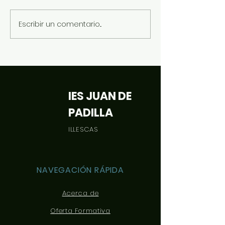
Halloween 2022
Día de las Bibl
Escribir un comentario...
IES JUAN DE
PADILLA
ILLESCAS
NAVEGACIÓN RÁPIDA
Acerca de
Oferta Formativa