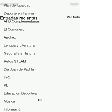
Plan de Igualdad
Deporte en Familia
Ver todo
Entradas recientes
AFD Complementarias
El Comunero
Ajedrez
Lengua y Literatura
Geografía e Historia
Retos STEAM
Día Juan de Padilla
FyQ
PL
Educacion Deportiva
Música
Guía de materi
optativas
Información