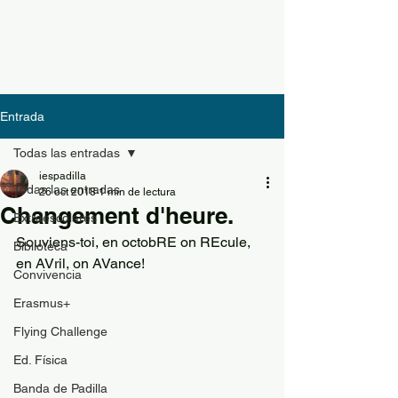
Entrada
Todas las entradas
iespadilla
Todas las entradas
26 oct 2018
1 min de lectura
Changement d'heure.
Extraescolares
Souviens-toi, en octobRE on REcule, 
Biblioteca
en AVril, on AVance!
Convivencia
Erasmus+
Flying Challenge
Ed. Física
Banda de Padilla