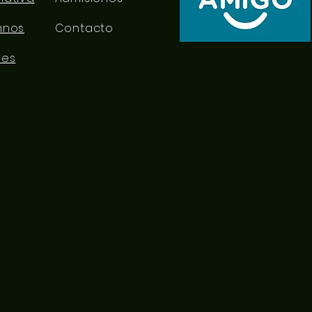
mnos
Contacto
res