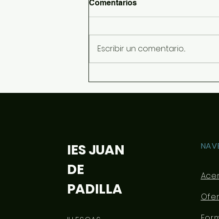
Comentarios
Escribir un comentario...
Más tertulias literarias...
NAV
IES JUAN
DE
Ace
PADILLA
Ofe
For