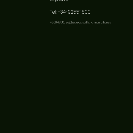
Tel: +34-925511800
45004788.ies@educastillalamancha.es