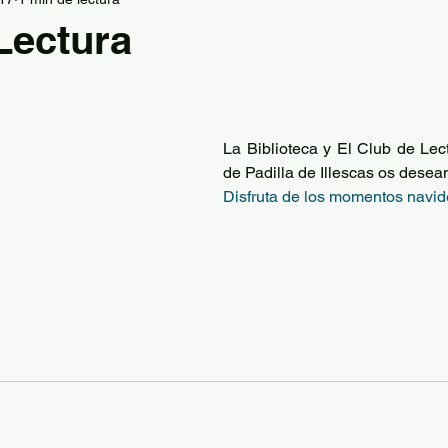
la
Graduación
Información Jefatura de Estudio
Lectura
FP
Tecnología
Grupo de teatro
Hábitos sal
La Biblioteca y El Club de Lec
Descansos activos
PES
AFD extracurriculares
de Padilla de Illescas os desea
Disfruta de los momentos navid
ión Deportiva
Plan de Igualdad
Deporte en Fam
El Comunero
Ajedrez
Lengua y Literatura
Geo
 Padilla