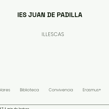
IES JUAN DE PADILLA
ILLESCAS
ituto
Oferta formativa
Proyectos y Planes
olares
Biblioteca
Convivencia
Erasmus+
017
1 min de lectura