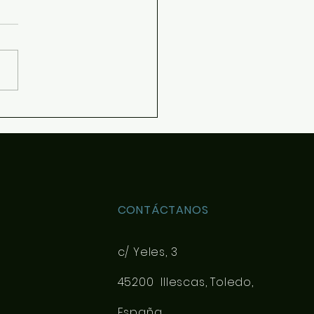
y Book Literario
CONTÁCTANOS
c/ Yeles, 3
45200 Illescas, Toledo,
España