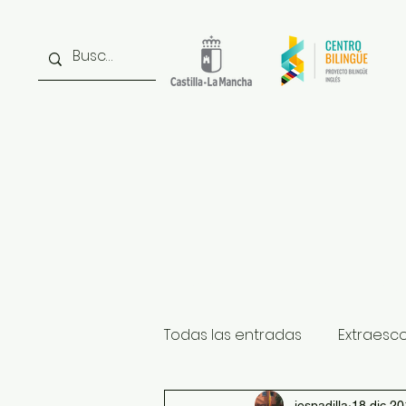
Inicio
Noticias
Inst
Todas las entradas
Extraesc
iespadilla
18 dic 2