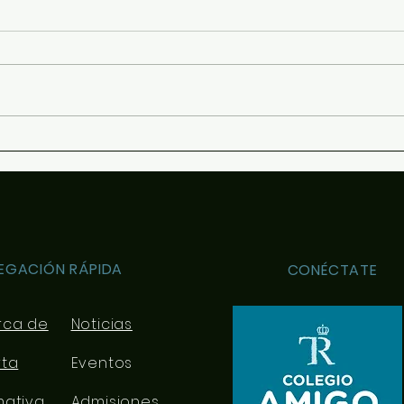
Halloween 2022
Stor
EGACIÓN RÁPIDA
CONÉCTATE
rca de
Noticias
rta
Eventos
mativa
Admisiones