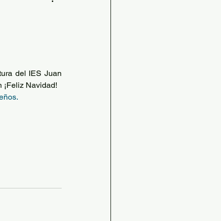
s
udables
tura del IES Juan 
STEAM
n ¡Feliz Navidad!
eños.
ilia
grafía e Historia