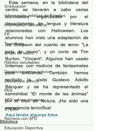
 Esta semana, en la biblioteca del 
Graduación
centro se llevarán a cabo varias 
Información Jefatura de Estudios
actividades organizadas por el 
departamento de lengua y literatura 
Información Secretaría
relacionadas con Halloween. Los 
FP
alumnos han visto una adaptación de 
Tecnología
los Simpson del cuento de terror "La 
pata de mono", y un corto de Tim 
Grupo de teatro
Burton, "Vincent". Algunos han usado 
Hábitos saludables
linternas con motivos de fantasmales 
Desplazamientos activos
para ambientar. También hemos 
recibido la visita Gustavo Adolfo 
Descansos activos
Bécquer y se ha representado el 
PES
kamishibai "El monte de las ánimas" 
AFD extracurriculares
por el club de lectura. ¡Ha sido una 
experiencia terrorífica!
STEAM
Aquí tenéis algunas fotos
Recreos con AFD
Biblioteca
Educación Deportiva