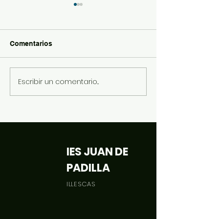
Comentarios
Halloween 2022
Story Book Lite
Escribir un comentario...
IES JUAN DE
PADILLA
ILLESCAS