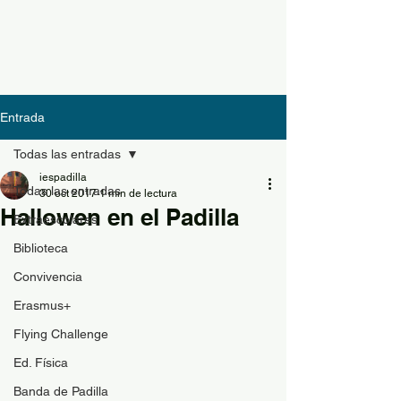
Entrada
Todas las entradas
iespadilla
Todas las entradas
30 oct 2017
1 min de lectura
Hallowen en el Padilla
Extraescolares
Biblioteca
Convivencia
Erasmus+
Flying Challenge
Ed. Física
Banda de Padilla