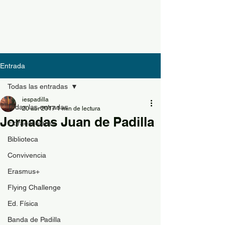
Entrada
Todas las entradas
iespadilla
Todas las entradas
20 abr 2017
1 min de lectura
Jornadas Juan de Padilla
Extraescolares
Biblioteca
Convivencia
Erasmus+
Flying Challenge
Ed. Física
Banda de Padilla