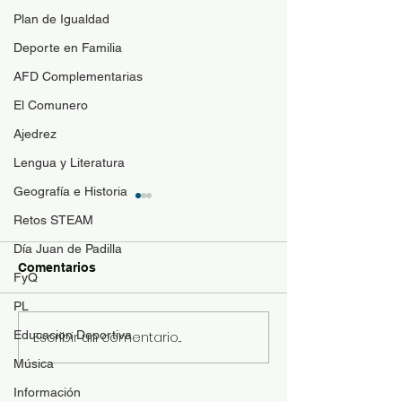
Plan de Igualdad
Deporte en Familia
AFD Complementarias
El Comunero
Ajedrez
Lengua y Literatura
Geografía e Historia
Guía de materi
Retos STEAM
optativas
Día Juan de Padilla
Para resolver duda
Comentarios
FyQ
contenido de las a
optativas de 4ESO
PL
Bachillerato y se p
Educacion Deportiva
Escribir un comentario...
Revista "El Comunero"
con más conocimie
nº31-2026
Música
matrícula se ofrece
siguiente documen
Información