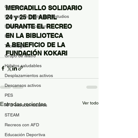
Graduación
MERCADILLO SOLIDARIO
24 y 25 DE ABRIL
Información Jefatura de Estudios
DURANTE EL RECREO
Información Secretaría
EN LA BIBLIOTECA
FP
A BENEFICIO DE LA 
Tecnología
FUNDACIÓN KOKARI
Grupo de teatro
Hábitos saludables
Desplazamientos activos
Descansos activos
PES
Ver todo
Entradas recientes
AFD extracurriculares
STEAM
Recreos con AFD
Educación Deportiva