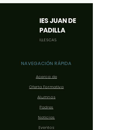
orientación: Desca
IES JUAN DE
PADILLA
ILLESCAS
NAVEGACIÓN RÁPIDA
Acerca de
Oferta Formativa
Alumnos
Padres
Noticias
Eventos