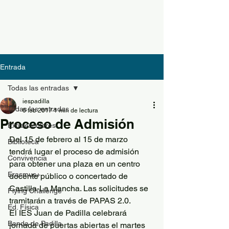
Entrada
Todas las entradas
iespadilla
Todas las entradas
6 feb 2017
1 min de lectura
Proceso de Admisión
Extraescolares
Del 15 de febrero al 15 de marzo 
Biblioteca
tendrá lugar el proceso de admisión 
Convivencia
para obtener una plaza en un centro 
Erasmus+
docente público o concertado de 
Castilla-La Mancha. Las solicitudes se 
Flying Challenge
tramitarán a través de PAPAS 2.0.
Ed. Física
El IES Juan de Padilla celebrará 
Banda de Padilla
jornada de puertas abiertas el martes 