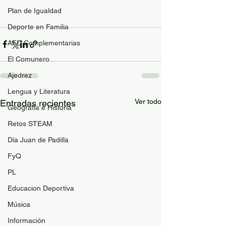
Plan de Igualdad
Deporte en Familia
AFD Complementarias
El Comunero
Ajedrez
Lengua y Literatura
Ver todo
Entradas recientes
Geografía e Historia
Retos STEAM
Día Juan de Padilla
FyQ
PL
Educacion Deportiva
Música
Información