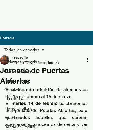
Entrada
Todas las entradas
iespadilla
Todas las entradas
25 ene 2017
1 min de lectura
Jornada de Puertas
Extraescolares
Abiertas
Biblioteca
El periodo de admisión de alumnos es 
Convivencia
del 15 de febrero al 15 de marzo.
Erasmus+
El 
martes 14 de febrero
 celebraremos 
Flying Challenge
una jornada de Puertas Abiertas, para 
que todos aquellos que quieran 
Ed. Física
acercarse a conocernos de cerca y ver 
Banda de Padilla