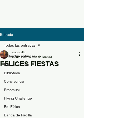
Entrada
Todas las entradas
iespadilla
Todas las entradas
19 dic 2016
0 min de lectura
FELICES FIESTAS
Extraescolares
Biblioteca
Convivencia
Erasmus+
Flying Challenge
Ed. Física
Banda de Padilla