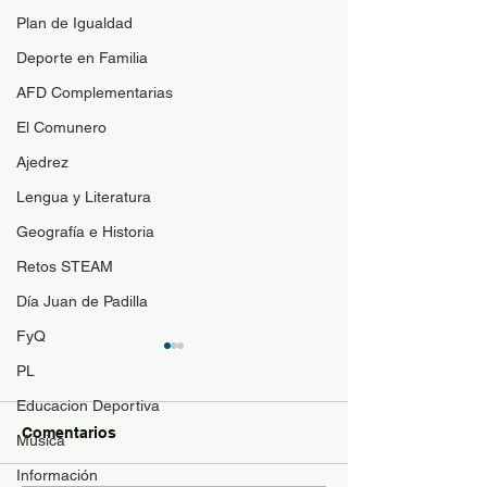
Plan de Igualdad
Deporte en Familia
AFD Complementarias
El Comunero
Ajedrez
Lengua y Literatura
Geografía e Historia
Retos STEAM
Día Juan de Padilla
FyQ
Guía de materi
PL
optativas
Educacion Deportiva
Para resolver duda
Comentarios
Música
contenido de las a
Información
optativas de 4ESO