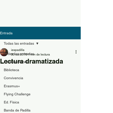
Entrada
Todas las entradas
iespadilla
Todas las entradas
30 oct 2016
1 min de lectura
Lectura dramatizada
Extraescolares
Biblioteca
Convivencia
Erasmus+
Flying Challenge
Ed. Física
Banda de Padilla