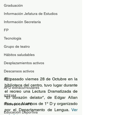
Graduación
Información Jefatura de Estudios
Información Secretaría
FP
Tecnología
Grupo de teatro
Hábitos saludables
Desplazamientos activos
Descansos activos
El pasado viernes 28 de Octubre en la 
PES
biblioteca del centro, tuvo lugar durante 
AFD extracurriculares
el recreo una Lectura Dramatizada de 
STEAM
"El corazón delator", de Edgar Allan 
Poe, por Alumnos de 1º D y organizado 
Recreos con AFD
por el Departamento de Lengua. 
Ver 
Educación Deportiva