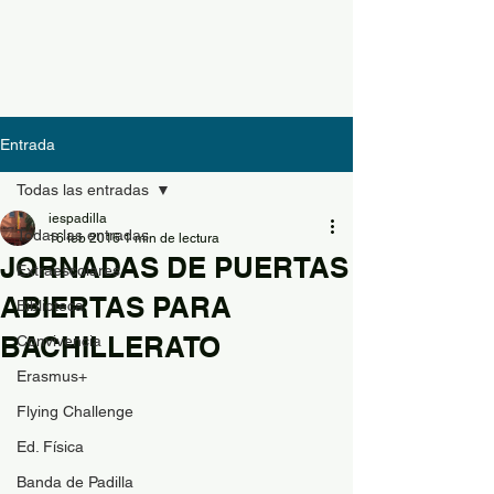
Entrada
Todas las entradas
iespadilla
Todas las entradas
16 feb 2016
1 min de lectura
JORNADAS DE PUERTAS
Extraescolares
ABIERTAS PARA
Biblioteca
BACHILLERATO
Convivencia
Erasmus+
Flying Challenge
Ed. Física
Banda de Padilla