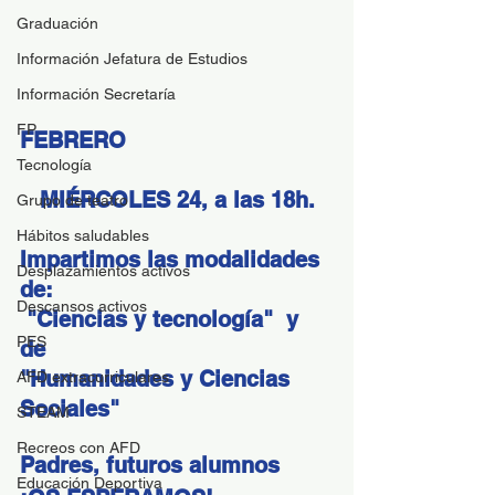
Graduación
Información Jefatura de Estudios
Información Secretaría
FP
FEBRERO
Tecnología
   MIÉRCOLES 24, a las 18h.
Grupo de teatro
Hábitos saludables
Impartimos las modalidades 
Desplazamientos activos
de: 
Descansos activos
 "Ciencias y tecnología"  y 
PES
de 
"Humanidades y Ciencias 
AFD extracurriculares
Sociales"
STEAM
Recreos con AFD
Padres, futuros alumnos 
Educación Deportiva