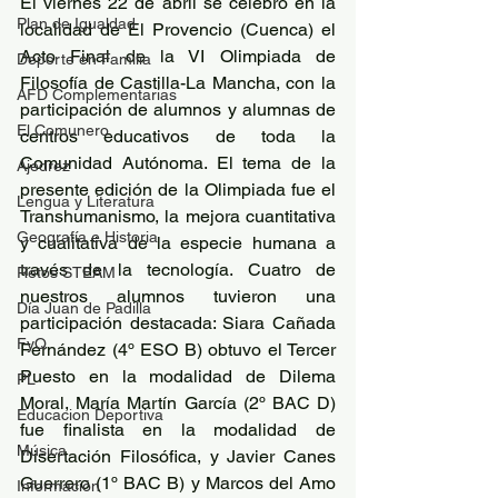
El viernes 22 de abril se celebró en la 
Plan de Igualdad
localidad de El Provencio (Cuenca) el 
Acto Final de la VI Olimpiada de 
Deporte en Familia
Filosofía de Castilla-La Mancha, con la 
AFD Complementarias
participación de alumnos y alumnas de 
El Comunero
centros educativos de toda la 
Comunidad Autónoma. El tema de la 
Ajedrez
presente edición de la Olimpiada fue el 
Lengua y Literatura
Transhumanismo, la mejora cuantitativa 
Geografía e Historia
y cualitativa de la especie humana a 
través de la tecnología. Cuatro de 
Retos STEAM
nuestros alumnos tuvieron una 
Día Juan de Padilla
participación destacada: Siara Cañada 
FyQ
Fernández (4º ESO B) obtuvo el Tercer 
Puesto en la modalidad de Dilema 
PL
Moral, María Martín García (2º BAC D) 
Educacion Deportiva
fue finalista en la modalidad de 
Música
Disertación Filosófica, y Javier Canes 
Guerrero (1º BAC B) y Marcos del Amo 
Información