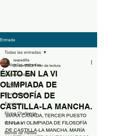
Entrada
Todas las entradas
iespadilla
Todas las entradas
25 abr 2022
1 min de lectura
ÉXITO EN LA VI
Extraescolares
OLIMPIADA DE
Biblioteca
FILOSOFÍA DE
Convivencia
Erasmus+
CASTILLA-LA MANCHA.
Flying Challenge
SIARA CAÑADA, TERCER PUESTO 
EN LA VI OLIMPIADA DE FILOSOFÍA 
Ed. Física
DE CASTILLA-LA MANCHA. MARÍA 
Banda de Padilla