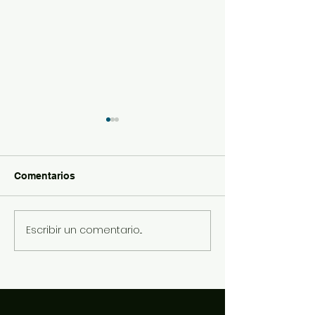
Comentarios
RETO STEAM CLÁSICA
Escribir un comentario...
Ganador del r
de matemática