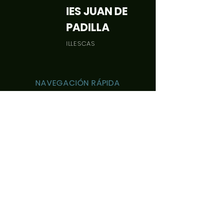
IES JUAN DE
PADILLA
ILLESCAS
NAVEGACIÓN RÁPIDA
Acerca de
Oferta Formativa
Alumnos
Padres
Noticias
Eventos
Admisiones