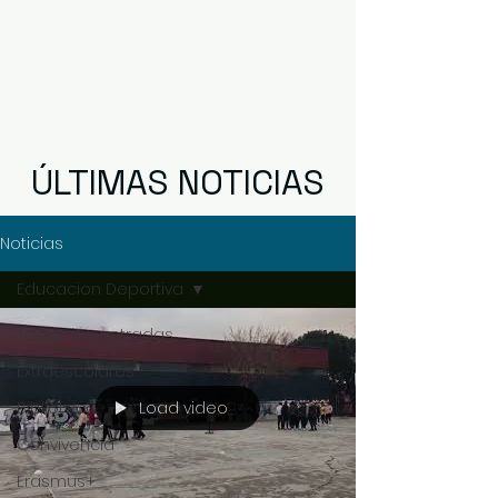
ÚLTIMAS NOTICIAS
Noticias
Educacion Deportiva
Todas las entradas
Extraescolares
Load video
Biblioteca
Convivencia
Erasmus+