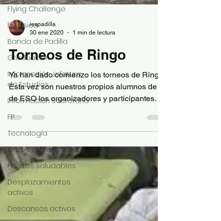
Flying Challenge
Ed. Física
iespadilla
30 ene 2020
1 min de lectura
Banda de Padilla
Torneos de Ringo
Graduación
Información Jefatura
Ya han dado comienzo los torneos de Ringo.
de Estudios
Esta vez son nuestros propios alumnos de 2º
de ESO los organizadores y participantes
Información Secretaría
del...
FP
Tecnología
Grupo de teatro
Hábitos saludables
Desplazamientos
activos
Descansos activos