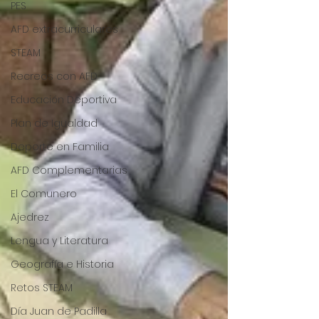
PES
AFD extracurriculares
STEAM
Recreos con AFD
Educación Deportiva
Plan de Igualdad
Deporte en Familia
AFD Complementarias
El Comunero
Ajedrez
Lengua y Literatura
Geografía e Historia
Retos STEAM
Día Juan de Padilla