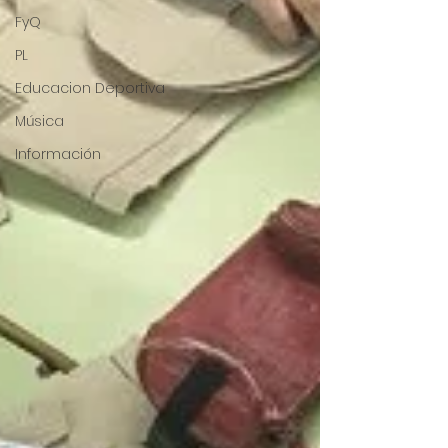
FyQ
PL
Educacion Deportiva
Música
Información