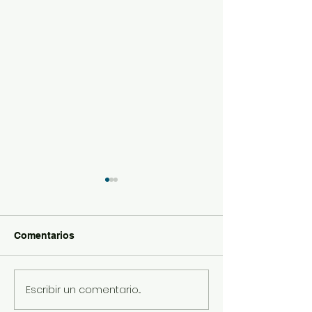
Comentarios
Escribir un comentario...
Acreditación Erasmus+
Viaje Alumnad
2024-27
Erasmus +