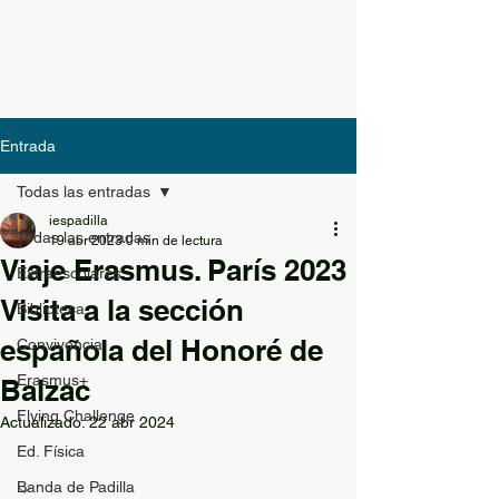
Entrada
Todas las entradas
iespadilla
Todas las entradas
19 abr 2023
0 min de lectura
Viaje Erasmus. París 2023
Extraescolares
Visita a la sección
Biblioteca
española del Honoré de
Convivencia
Erasmus+
Balzac
Flying Challenge
Actualizado:
22 abr 2024
Ed. Física
Banda de Padilla