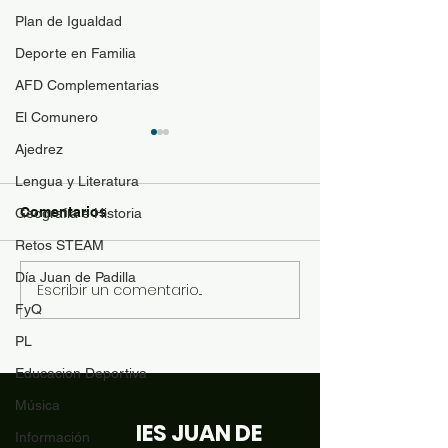
Plan de Igualdad
Deporte en Familia
AFD Complementarias
El Comunero
Guía de materi
Ajedrez
optativas
Lengua y Literatura
Para resolver duda
Comentarios
Geografía e Historia
contenido de las a
Retos STEAM
optativas de 4ESO
Bachillerato y se p
Día Juan de Padilla
Escribir un comentario...
Revista "El Comunero"
con más conocimie
FyQ
nº31-2026
matrícula se ofrece
PL
siguiente documen
orientación: Desca
Educacion Deportiva
Música
IES JUAN DE
Información