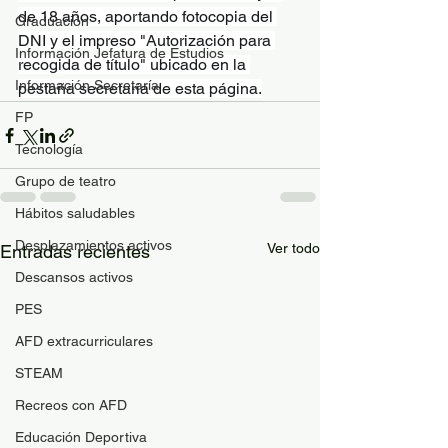
de 18 años, aportando fotocopia del 
Graduación
DNI y el impreso "Autorización para 
Información Jefatura de Estudios
recogida de título" ubicado en la 
Información Secretaría
pestaña secretaría de esta página.
FP
Tecnología
Grupo de teatro
Hábitos saludables
Desplazamientos activos
Ver todo
Entradas recientes
Descansos activos
PES
AFD extracurriculares
STEAM
Recreos con AFD
Educación Deportiva