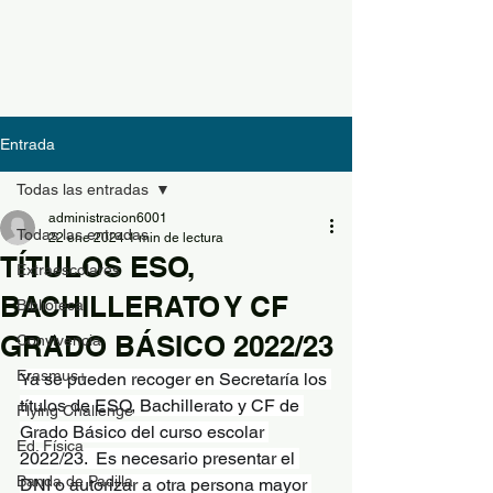
Entrada
Todas las entradas
administracion6001
Todas las entradas
22 ene 2024
1 min de lectura
TÍTULOS ESO,
Extraescolares
BACHILLERATO Y CF
Biblioteca
GRADO BÁSICO 2022/23
Convivencia
Erasmus+
Ya se pueden recoger en Secretaría los 
títulos de ESO, Bachillerato y CF de 
Flying Challenge
Grado Básico del curso escolar 
Ed. Física
2022/23.  Es necesario presentar el 
Banda de Padilla
DNI o autorizar a otra persona mayor 