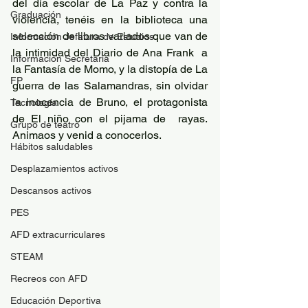
del día escolar de La Paz y contra la 
Graduación
violencia, tenéis en la biblioteca una 
selección de libros variados que van de 
Información Jefatura de Estudios
la intimidad del Diario de Ana Frank  a 
Información Secretaría
la Fantasía de Momo, y la distopía de La 
FP
guerra de las Salamandras, sin olvidar 
la inocencia de Bruno, el protagonista 
Tecnología
de El niño con el pijama de  rayas.  
Grupo de teatro
Animaos y venid a conocerlos.
Hábitos saludables
Desplazamientos activos
Descansos activos
PES
AFD extracurriculares
STEAM
Recreos con AFD
Educación Deportiva