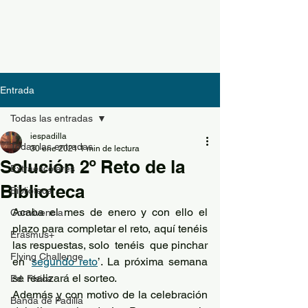
Entrada
Todas las entradas
iespadilla
Todas las entradas
30 ene 2021
1 min de lectura
Solución 2º Reto de la
Extraescolares
Biblioteca
Biblioteca
Acaba el mes de enero y con ello el 
Convivencia
plazo para completar el reto, aquí tenéis 
Erasmus+
las respuestas, solo  tenéis  que pinchar 
Flying Challenge
en ‘
segundo reto
’. La próxima semana 
se realizará el sorteo. 
Ed. Física
Además y con motivo de la celebración 
Banda de Padilla