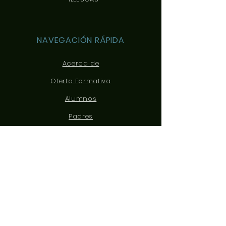
NAVEGACIÓN RÁPIDA
Acerca de
Oferta Formativa
Alumnos
Padres
Noticias
Eventos
Admisiones
Contacto
CONÉCTATE