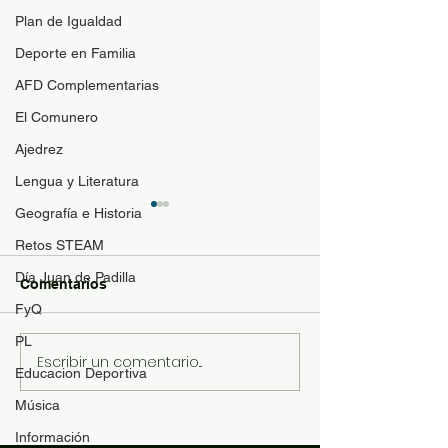
Plan de Igualdad
Deporte en Familia
AFD Complementarias
El Comunero
Ajedrez
Lengua y Literatura
Geografía e Historia
Retos STEAM
Día Juan de Padilla
Comentarios
FyQ
PL
Escribir un comentario...
Ganador del reto STEAM
Reto STEAM de
Educacion Deportiva
de matemáticas
Economía y Tec
Música
Información