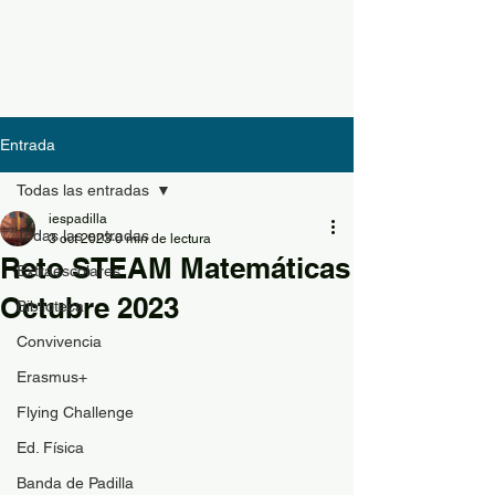
Entrada
Todas las entradas
iespadilla
Todas las entradas
3 oct 2023
0 min de lectura
Reto STEAM Matemáticas
Extraescolares
Octubre 2023
Biblioteca
Convivencia
Erasmus+
Flying Challenge
Ed. Física
Banda de Padilla