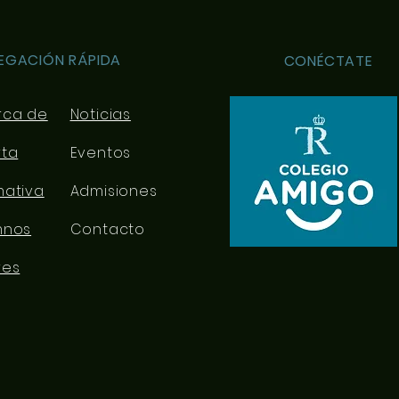
EGACIÓN RÁPIDA
CONÉCTATE
rca de
Noticias
rta
Eventos
mativa
Admisiones
mnos
Contacto
res