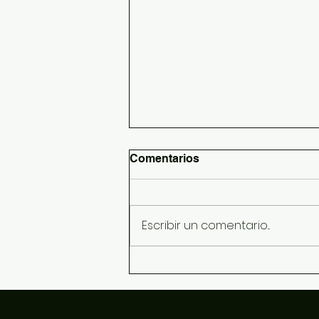
Comentarios
Escribir un comentario...
Reto de STEAM Gª e Hª y
Lengua y Literatura