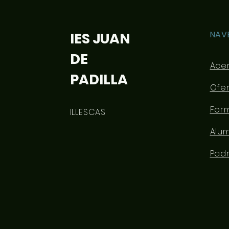
NAV
IES JUAN
DE
Ace
PADILLA
Ofe
For
ILLESCAS
Alu
Pad