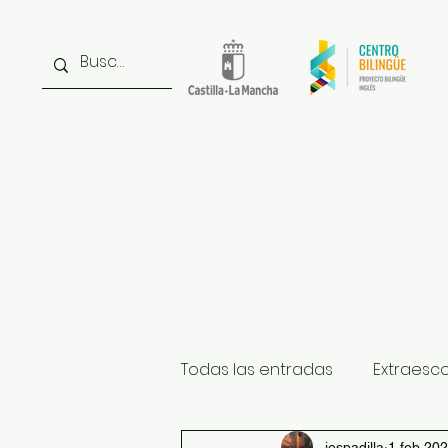
Inicio
Noticias
Inst
Todas las entradas
Extraesc
iespadilla
1 feb 20