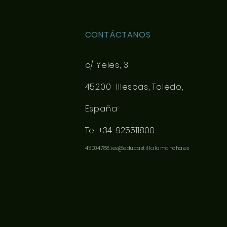
CONTÁCTANOS
c/ Yeles, 3
45200 Illescas, Toledo,
España
Tel: +34-925511800
45004788.ies@educastillalamancha.es