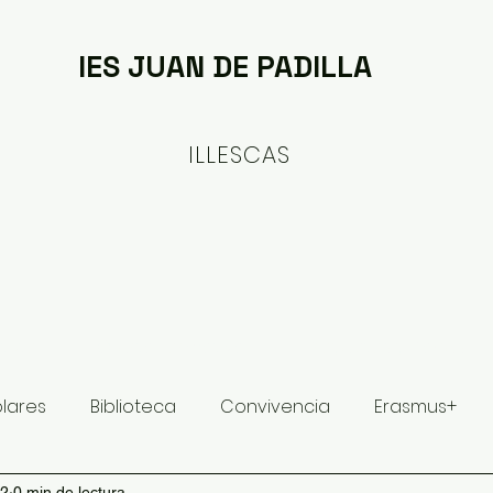
IES JUAN DE PADILLA
ILLESCAS
ituto
Oferta formativa
Proyectos y Planes
olares
Biblioteca
Convivencia
Erasmus+
22
0 min de lectura