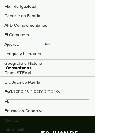
Plan de Igualdad
Deporte en Familia
AFD Complementarias
El Comunero
Ajedrez
Guía de materi
Lengua y Literatura
optativas
Geografía e Historia
Para resolver duda
Comentarios
contenido de las a
Retos STEAM
optativas de 4ESO
Día Juan de Padilla
Bachillerato y se p
Escribir un comentario...
Revista "El Comunero"
FyQ
con más conocimie
nº31-2026
matrícula se ofrece
PL
siguiente documen
Educacion Deportiva
orientación: Desca
Música
Información