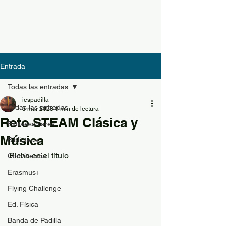
Entrada
Todas las entradas
iespadilla
Todas las entradas
3 mar 2023
1 min de lectura
Reto STEAM Clásica y
Extraescolares
Música
Biblioteca
Picha en el título
Convivencia
Erasmus+
Flying Challenge
Ed. Física
Banda de Padilla