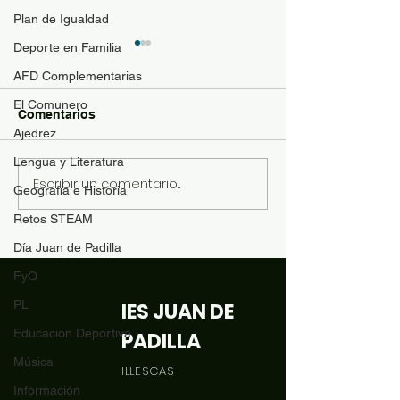
Plan de Igualdad
Deporte en Familia
Guía de materi
optativas
AFD Complementarias
El Comunero
Para resolver duda
Comentarios
contenido de las a
Ajedrez
optativas de 4ESO
Lengua y Literatura
Bachillerato y se p
Escribir un comentario...
Revista "El Comunero"
Geografía e Historia
con más conocimie
nº31-2026
matrícula se ofrece
Retos STEAM
siguiente documen
Día Juan de Padilla
orientación: Desca
FyQ
PL
IES JUAN DE
Educacion Deportiva
PADILLA
Música
ILLESCAS
Información