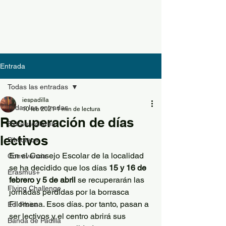
Entrada
Todas las entradas
iespadilla
Todas las entradas
10 feb 2021
1 min de lectura
Recuperación de días
Extraescolares
lectivos
Biblioteca
En el Consejo Escolar de la localidad 
Convivencia
se ha decidido que los días 
15 y 16 de 
Erasmus+
febrero y 5 de abril 
se recuperarán las 
Flying Challenge
jornadas perdidas por la borrasca 
Filomena. Esos días. por tanto, pasan a 
Ed. Física
ser lectivos y el centro abrirá sus 
Banda de Padilla