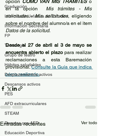
opción 
CÓMO VAN MIS TRÁMITES
 o 
Graduación
en la opción  
Mis trámites - Mis 
solicitudes - Mis solicitudes
, eligiendo 
Información Jefatura de Estudios
sobre el nombre del alumno/a en el item 
Información Secretaría
Datos de la solicitud
.
FP
Desde el 27 de abril al 3 de mayo se 
Tecnología
encuentra abierto el plazo
 para realizar 
Grupo de teatro
reclamaciones a esta Baremación 
Hábitos saludables
provisional. 
Consulte la Guía que indica 
cómo realizarlo.
Desplazamientos activos
Descansos activos
PES
AFD extracurriculares
STEAM
Ver todo
Entradas recientes
Recreos con AFD
Educación Deportiva