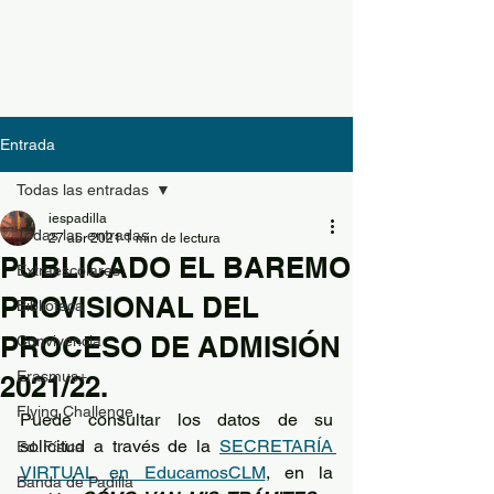
Entrada
Todas las entradas
iespadilla
Todas las entradas
27 abr 2021
1 min de lectura
PUBLICADO EL BAREMO
Extraescolares
PROVISIONAL DEL
Biblioteca
PROCESO DE ADMISIÓN
Convivencia
Erasmus+
2021/22.
Flying Challenge
Puede consultar los datos de su 
solicitud a través de la 
SECRETARÍA 
Ed. Física
VIRTUAL en EducamosCLM
, en la 
Banda de Padilla