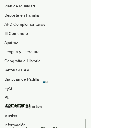
Plan de Igualdad
Deporte en Familia
AFD Complementarias
El Comunero
Ajedrez
Lengua y Literatura
Geografía e Historia
Retos STEAM
Día Juan de Padilla
Guía de materi
FyQ
optativas
PL
Para resolver duda
Comentarios
Educacion Deportiva
contenido de las a
Música
optativas de 4ESO
Bachillerato y se p
Información
Escribir un comentario...