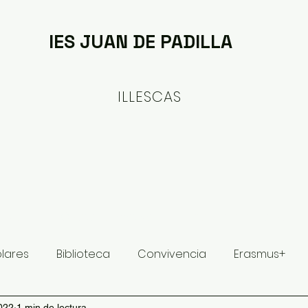
IES JUAN DE PADILLA
ILLESCAS
ituto
Oferta formativa
Proyectos y Planes
olares
Biblioteca
Convivencia
Erasmus+
022
1 min de lectura