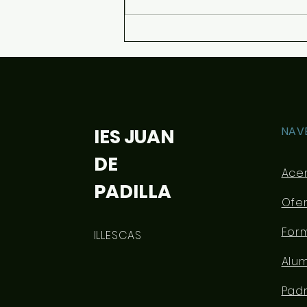
Teatro: 25 N Día
internacional por la
eliminación de la violencia
contra las Mujeres.
NAV
IES JUAN
DE
Ace
PADILLA
Ofe
For
ILLESCAS
Alu
Pad