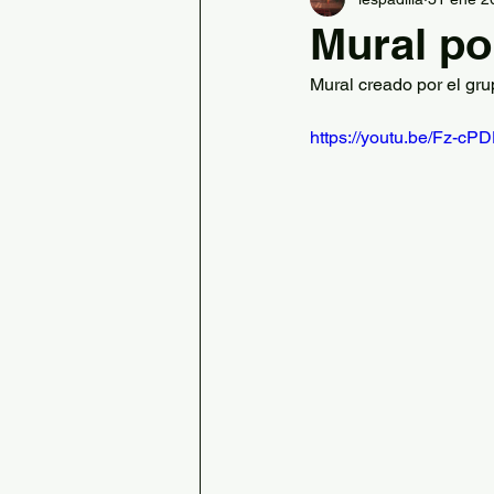
Ed. Física
Banda de Padil
Mural po
Mural creado por el gr
Información Secretaría
https://youtu.be/Fz-cP
Desplazamientos activos
Recreos con AFD
Educac
AFD Complementarias
Retos STEAM
Día Juan de