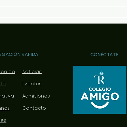
Más tertulias literarias...
EGACIÓN RÁPIDA
CONÉCTATE
rca de
Noticias
rta
Eventos
mativa
Admisiones
mnos
Contacto
res