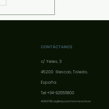
CONTÁCTANOS
c/ Yeles, 3
45200 Illescas, Toledo,
España
Tel: +34-925511800
45004788.ies@educastillalamancha.es