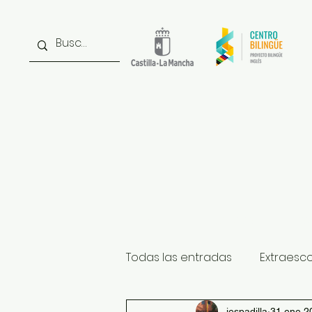
Inicio
Noticias
Inst
Todas las entradas
Extraesc
iespadilla
31 ene 2