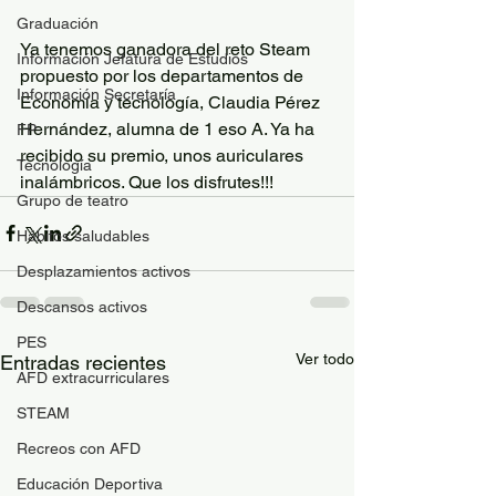
Graduación
Ya tenemos ganadora del reto Steam 
Información Jefatura de Estudios
propuesto por los departamentos de 
Información Secretaría
Economía y tecnología, Claudia Pérez 
Hernández, alumna de 1 eso A. Ya ha 
FP
recibido su premio, unos auriculares 
Tecnología
inalámbricos. Que los disfrutes!!!
Grupo de teatro
Hábitos saludables
Desplazamientos activos
Descansos activos
PES
Ver todo
Entradas recientes
AFD extracurriculares
STEAM
Recreos con AFD
Educación Deportiva