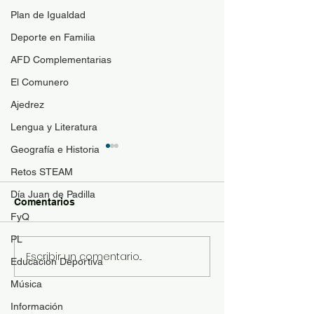
Plan de Igualdad
Deporte en Familia
AFD Complementarias
El Comunero
Ajedrez
Lengua y Literatura
Geografía e Historia
Guía de materi
optativas
Retos STEAM
Día Juan de Padilla
Para resolver duda
Comentarios
contenido de las a
FyQ
optativas de 4ESO
PL
Bachillerato y se p
Escribir un comentario...
Revista "El Comunero"
Educacion Deportiva
con más conocimie
nº31-2026
matrícula se ofrece
Música
siguiente documen
Información