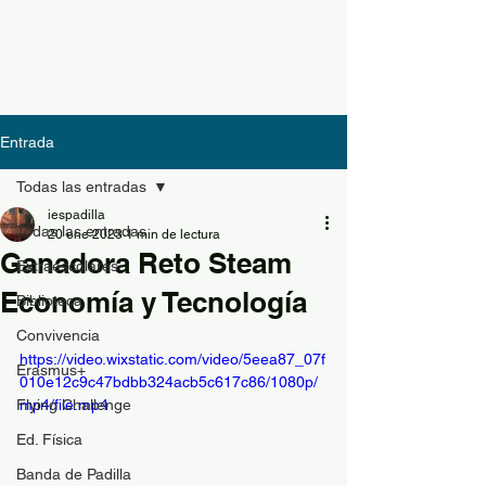
Entrada
Todas las entradas
iespadilla
Todas las entradas
20 ene 2023
1 min de lectura
Ganadora Reto Steam
Extraescolares
Economía y Tecnología
Biblioteca
Convivencia
https://video.wixstatic.com/video/5eea87_07f
Erasmus+
010e12c9c47bdbb324acb5c617c86/1080p/
Flying Challenge
mp4/file.mp4
Ed. Física
Banda de Padilla