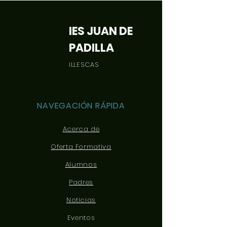
orientación: Desca
IES JUAN DE
PADILLA
ILLESCAS
NAVEGACIÓN RÁPIDA
Acerca de
Oferta Formativa
Alumnos
Padres
Noticias
Eventos