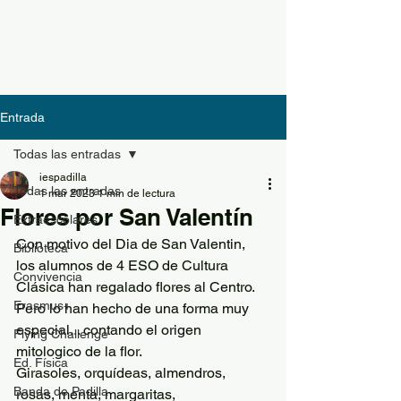
Entrada
Todas las entradas
iespadilla
Todas las entradas
1 mar 2023
1 min de lectura
Flores por San Valentín
Extraescolares
Con motivo del Dia de San Valentin, 
Biblioteca
los alumnos de 4 ESO de Cultura 
Convivencia
Clásica han regalado flores al Centro. 
Erasmus+
Pero lo han hecho de una forma muy  
especial... contando el origen 
Flying Challenge
mitologico de la flor.
Ed. Física
Girasoles, orquídeas, almendros, 
Banda de Padilla
rosas, menta, margaritas, 