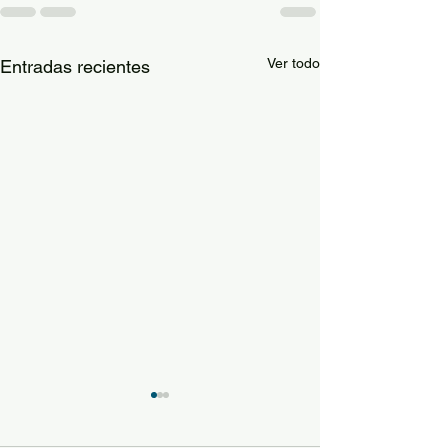
Ver todo
Entradas recientes
Guía de materi
optativas