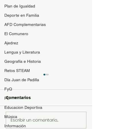
Plan de Igualdad
Deporte en Familia
AFD Complementarias
El Comunero
Ajedrez
Lengua y Literatura
Geografía e Historia
Retos STEAM
Guía de materi
Día Juan de Padilla
optativas
FyQ
Para resolver duda
Comentarios
PL
contenido de las a
Educacion Deportiva
optativas de 4ESO
Bachillerato y se p
Música
Escribir un comentario...
Revista "El Comunero"
con más conocimie
Información
nº31-2026