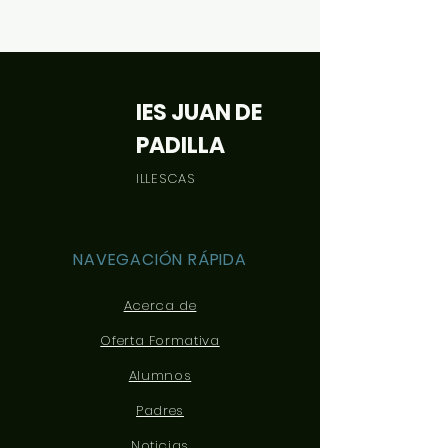
matrícula se ofrece
siguiente documen
orientación: Desca
IES JUAN DE
PADILLA
ILLESCAS
NAVEGACIÓN RÁPIDA
Acerca de
Oferta Formativa
Alumnos
Padres
Noticias