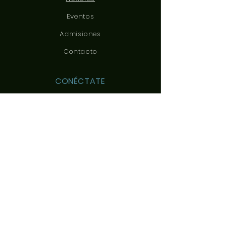
Eventos
Admisiones
Contacto
CONÉCTATE
CONTÁCTANOS
c/ Yeles, 3