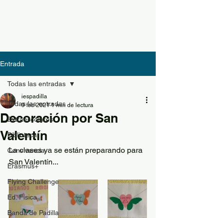
Entrada
Todas las entradas
iespadilla
Todas las entradas
9 feb 2021
1 min de lectura
Decoración por San
Extraescolares
Valentín
Biblioteca
La clases ya se están preparando para 
Convivencia
San Valentín...
Erasmus+
Flying Challenge
Ed. Física
Banda de Padilla