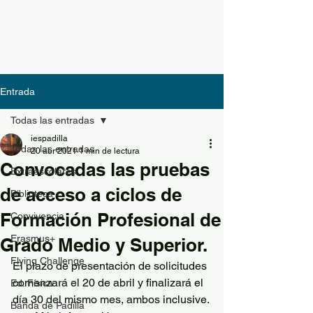
Entrada
Todas las entradas
iespadilla
Todas las entradas
20 abr 2021
1 min de lectura
Convocadas las pruebas
Extraescolares
de acceso a ciclos de
Biblioteca
Formación Profesional de
Convivencia
Erasmus+
Grado Medio y Superior.
Flying Challenge
El plazo de presentación de solicitudes 
comenzará el 20 de abril y finalizará el 
Ed. Física
día 30 del mismo mes, ambos inclusive.
Banda de Padilla