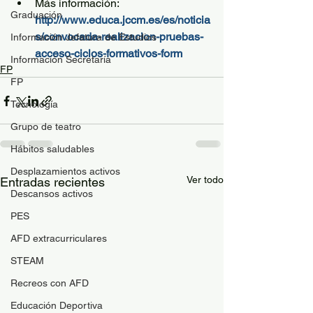
Más información: 
Graduación
http://www.educa.jccm.es/es/noticia
s/convocada-realizacion-pruebas-
Información Jefatura de Estudios
acceso-ciclos-formativos-form
Información Secretaría
FP
FP
Tecnología
Grupo de teatro
Hábitos saludables
Desplazamientos activos
Ver todo
Entradas recientes
Descansos activos
PES
AFD extracurriculares
STEAM
Recreos con AFD
Educación Deportiva