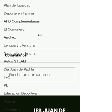
Plan de Igualdad
Deporte en Familia
AFD Complementarias
El Comunero
Ajedrez
Acceso a ciclo
de grado medio
Lengua y Literatura
superior.
Publicada la convo
Geografía e Historia
Comentarios
admisión a Ciclos
Retos STEAM
de Formación Prof
Día Juan de Padilla
Grado Medio y Gr
Escribir un comentario...
Convocatoria de
Superior en la mod
FyQ
pruebas de acceso a
ciclos formativos de FP.
PL
Educacion Deportiva
Música
IES JUAN DE
Información