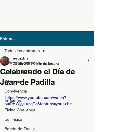
Entrada
Todas las entradas
iespadilla
Todas las entradas
23 abr 2021
0 min de lectura
Celebrando el Día de
Extraescolares
Juan de Padilla
Biblioteca
Convivencia
https://www.youtube.com/watch?
Erasmus+
v=DHWyyLusgTc&feature=youtu.be
Flying Challenge
Ed. Física
Banda de Padilla