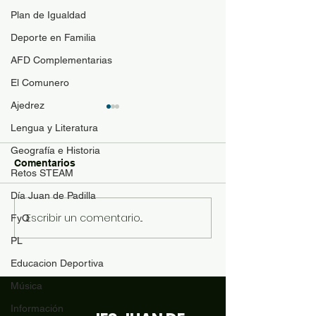
Plan de Igualdad
Deporte en Familia
AFD Complementarias
El Comunero
Ajedrez
Lengua y Literatura
Geografía e Historia
Comentarios
Retos STEAM
Halloween 2022
Día Juan de Padilla
Más tertulias literarias...
Escribir un comentario...
FyQ
PL
Educacion Deportiva
Música
Información