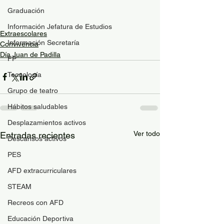
Graduación
Información Jefatura de Estudios
Extraescolares
Información Secretaría
Convivencia
Día Juan de Padilla
FP
Tecnología
Grupo de teatro
Hábitos saludables
Desplazamientos activos
Ver todo
Entradas recientes
Descansos activos
PES
AFD extracurriculares
STEAM
Recreos con AFD
Educación Deportiva