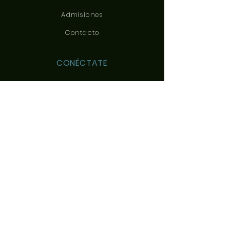
Admisiones
Contacto
CONÉCTATE
CONTÁCTANOS
c/ Yeles, 3
45200 Illescas, Toledo,