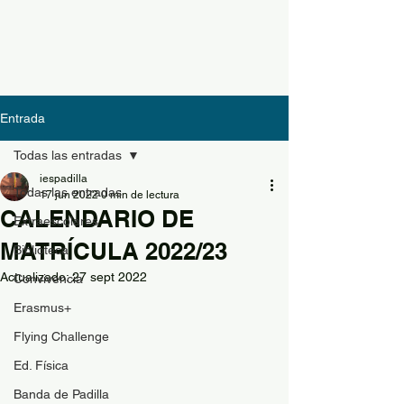
Entrada
Todas las entradas
iespadilla
Todas las entradas
17 jun 2022
0 min de lectura
CALENDARIO DE
Extraescolares
MATRÍCULA 2022/23
Biblioteca
Actualizado:
27 sept 2022
Convivencia
Erasmus+
Flying Challenge
Ed. Física
Banda de Padilla