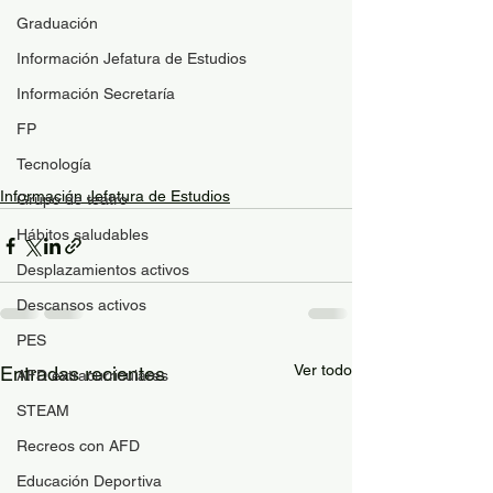
Graduación
Información Jefatura de Estudios
Información Secretaría
FP
Tecnología
Información Jefatura de Estudios
Grupo de teatro
Hábitos saludables
Desplazamientos activos
Descansos activos
PES
Ver todo
Entradas recientes
AFD extracurriculares
STEAM
Recreos con AFD
Educación Deportiva