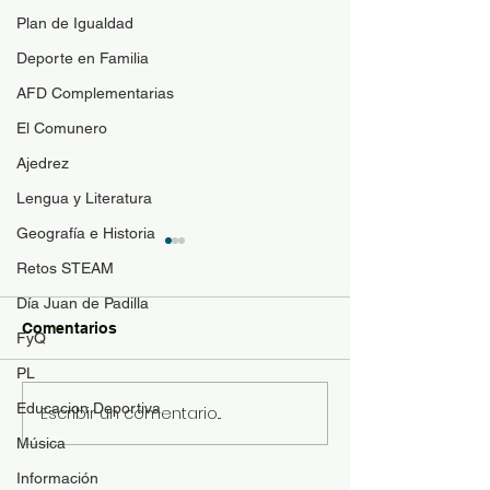
Plan de Igualdad
Deporte en Familia
AFD Complementarias
El Comunero
Ajedrez
Lengua y Literatura
Geografía e Historia
Becas Bachillerato y FP
INICIO DE CU
Retos STEAM
Básica (modificación de
El próximo jueves,
datos, alegaciones y
Día Juan de Padilla
Plazo de presentación del 15
presentación de
septiembre, comen
Comentarios
FyQ
documentos)
de septiembre al 3 de
curso 2022-2023. 
octubre. No podrán
PL
alumnos vendrán a
presentarse nuevas
presentaciones a l
Educacion Deportiva
Escribir un comentario...
solicitudes.
les corresponda....
Música
Información