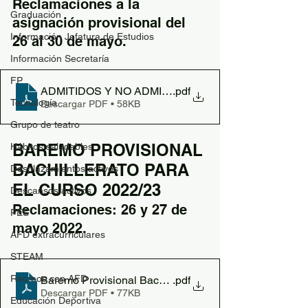
Reclamaciones a la 
Graduación
asignación provisional del 
Información Jefatura de Estudios
26 al 30 de mayo.
Información Secretaría
FP
ADMITIDOS Y NO ADMITIDOS ESO PROVISIONAL
.pdf
Tecnología
Descargar PDF • 58KB
Grupo de teatro
BAREMO PROVISIONAL 
Hábitos saludables
BACHILLERATO PARA 
Desplazamientos activos
EL CURSO 2022/23
Descansos activos
Reclamaciones: 26 y 27 de 
PES
mayo 2022.
AFD extracurriculares
STEAM
Recreos con AFD
Baremo Provisional Bachillerato
.pdf
Descargar PDF • 77KB
Educación Deportiva