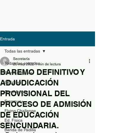
Entrada
Todas las entradas
Secretaría
Todas las entradas
26 may 2022
1 min de lectura
BAREMO DEFINITIVO Y
Extraescolares
ADJUDICACIÓN
Biblioteca
PROVISIONAL DEL
Convivencia
Erasmus+
PROCESO DE ADMISIÓN
Flying Challenge
DE EDUCACIÓN
Ed. Física
SENCUNDARIA.
Banda de Padilla