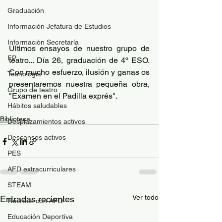
Graduación
Información Jefatura de Estudios
Información Secretaría
Últimos ensayos de nuestro grupo de 
FP
teatro... Día 26, graduación de 4º ESO. 
Con mucho esfuerzo, ilusión y ganas os 
Tecnología
presentaremos nuestra pequeña obra, 
Grupo de teatro
"Examen en el Padilla exprés".
Hábitos saludables
Biblioteca
Desplazamientos activos
Descansos activos
PES
AFD extracurriculares
STEAM
Ver todo
Entradas recientes
Recreos con AFD
Educación Deportiva