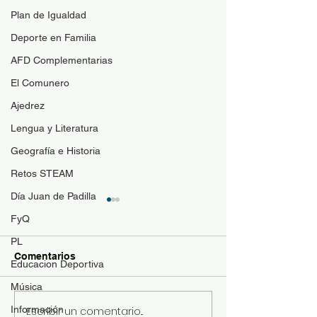
Plan de Igualdad
Deporte en Familia
AFD Complementarias
El Comunero
Ajedrez
Lengua y Literatura
Geografía e Historia
Retos STEAM
Día Juan de Padilla
FyQ
PL
Comentarios
Educacion Deportiva
Halloween 2022
Música
Story Book Lite
Información
Escribir un comentario...