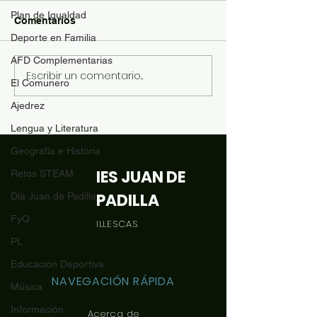
Plan de Igualdad
Comentarios
Deporte en Familia
AFD Complementarias
Escribir un comentario...
Finalistas del Concurso
Aulas seguras 
El Comunero
de la Mascota Saludable
saludables
Ajedrez
Lengua y Literatura
Geografía e Historia
IES JUAN DE
Retos STEAM
PADILLA
Día Juan de Padilla
FyQ
ILLESCAS
PL
Educacion Deportiva
NAVEGACIÓN RÁPIDA
Música
Información
Acerca de