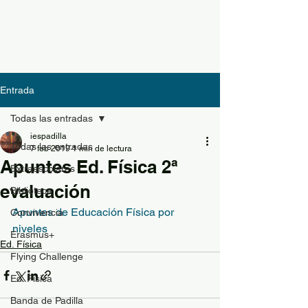
Entrada
Todas las entradas
iespadilla
Todas las entradas
7 feb 2019
1 min de lectura
Apuntes Ed. Física 2ª
Extraescolares
evaluación
Biblioteca
Apuntes de Educación Física por 
Convivencia
niveles
Erasmus+
Ed. Física
Flying Challenge
Ed. Física
Banda de Padilla