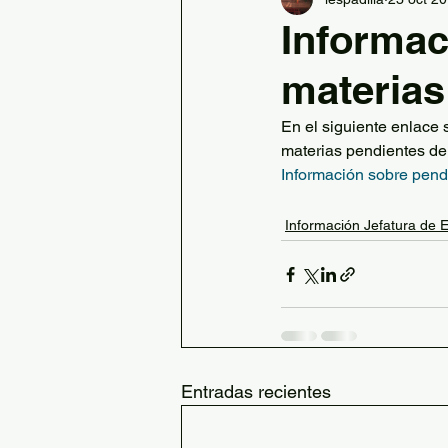
Ed. Física
Banda de Padil
Informac
materias
Información Secretaría
En el siguiente enlace 
materias pendientes de 
Desplazamientos activos
Información sobre pend
Información Jefatura de 
Recreos con AFD
Educac
AFD Complementarias
Entradas recientes
Retos STEAM
Día Juan de