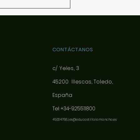
CONTÁCTANOS
c/ Yeles, 3
45200 Illescas, Toledo,
España
Tel: +34-925511800
45004788.ies@educastillalamancha.es