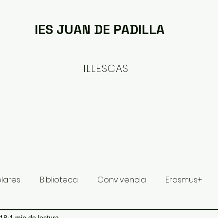
IES JUAN DE PADILLA
ILLESCAS
ituto
Oferta formativa
Proyectos y Planes
olares
Biblioteca
Convivencia
Erasmus+
018
1 min de lectura