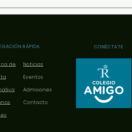
EGACIÓN RÁPIDA
CONÉCTATE
rca de
Noticias
rta
Eventos
mativa
Admisiones
mnos
Contacto
res