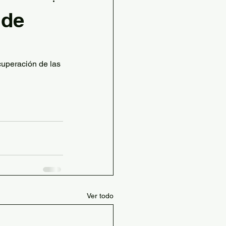
s
 de
udables
cuperación de las 
STEAM
ilia
grafía e Historia
Ver todo