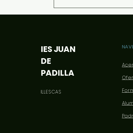
La importancia de llamarse
Dato
NAV
IES JUAN
DE
Ace
PADILLA
Ofe
For
ILLESCAS
Alu
Pad