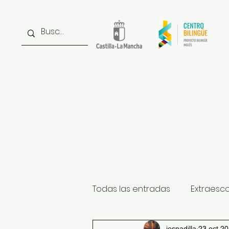
Inicio
Noticias
Inst
Todas las entradas
Extraesc
iespadilla
23 oct 2