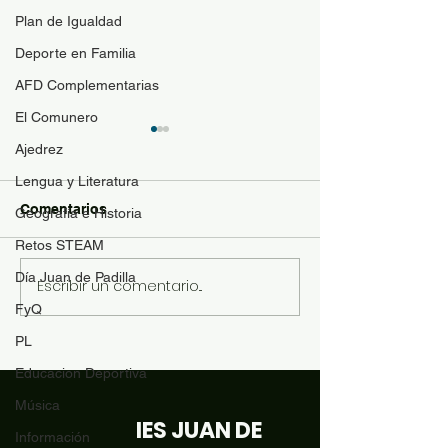
Plan de Igualdad
Deporte en Familia
AFD Complementarias
El Comunero
Guía de materi
Ajedrez
optativas
Lengua y Literatura
Para resolver duda
Comentarios
Geografía e Historia
contenido de las a
Retos STEAM
optativas de 4ESO
Bachillerato y se p
Día Juan de Padilla
Escribir un comentario...
Revista "El Comunero"
con más conocimie
nº31-2026
FyQ
matrícula se ofrece
PL
siguiente documen
orientación: Desca
Educacion Deportiva
Música
IES JUAN DE
Información