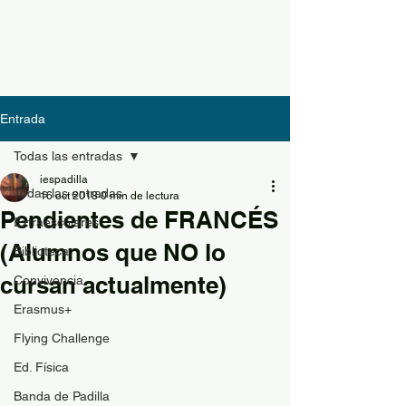
Entrada
Todas las entradas
iespadilla
Todas las entradas
16 oct 2018
0 min de lectura
Pendientes de FRANCÉS
Extraescolares
(Alumnos que NO lo
Biblioteca
cursan actualmente)
Convivencia
Erasmus+
Flying Challenge
Ed. Física
Banda de Padilla