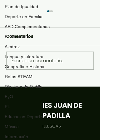
Plan de Igualdad
Guía de materi
Deporte en Familia
optativas
AFD Complementarias
Para resolver duda
Comentarios
El Comunero
contenido de las a
Ajedrez
optativas de 4ESO
Bachillerato y se p
Lengua y Literatura
Escribir un comentario...
Revista "El Comunero"
con más conocimie
Geografía e Historia
nº31-2026
matrícula se ofrece
Retos STEAM
siguiente documen
orientación: Desca
Día Juan de Padilla
FyQ
IES JUAN DE
PL
PADILLA
Educacion Deportiva
ILLESCAS
Música
Información