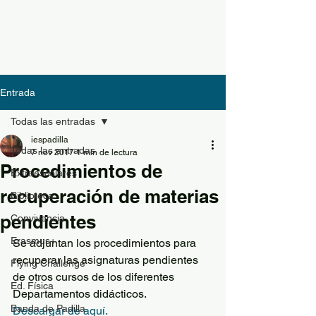
Entrada
Todas las entradas
iespadilla
Todas las entradas
7 nov 2017
1 min de lectura
Procedimientos de
Extraescolares
recuperación de materias
Biblioteca
pendientes
Convivencia
Erasmus+
Se adjuntan los procedimientos para 
recuperar las asignaturas pendientes 
Flying Challenge
de otros cursos de los diferentes 
Ed. Física
Departamentos didácticos.
Banda de Padilla
Descargar de aquí.