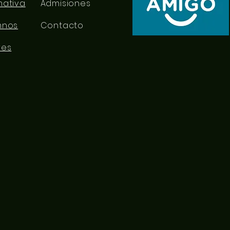
mativa
Admisiones
mnos
Contacto
res