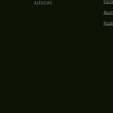
For
ILLESCAS
Alu
Pad