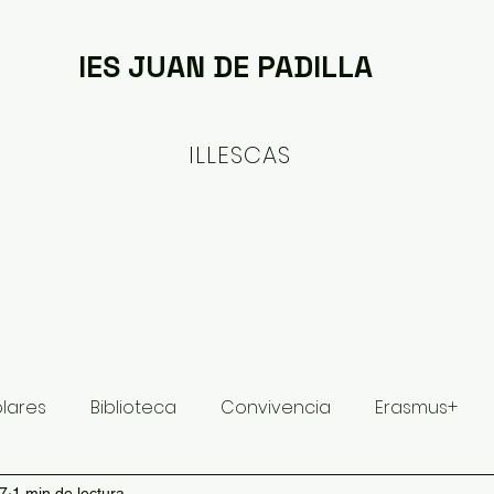
IES JUAN DE PADILLA
ILLESCAS
ituto
Oferta formativa
Proyectos y Planes
olares
Biblioteca
Convivencia
Erasmus+
17
1 min de lectura