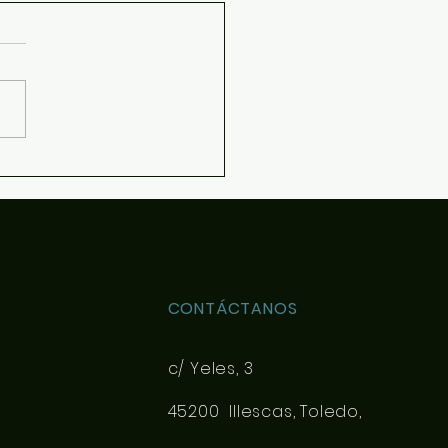
 de materias optativas
resolver dudas sobre el
nido de las asignaturas
ivas de 4ESO y Bachillerato
pueda elegir con más
imiento en la matrícula se
e el siguiente documento de
tación: Desca
CONTÁCTANOS
c/ Yeles, 3
45200 Illescas, Toledo,