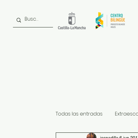
Inicio
Noticias
Inst
Todas las entradas
Extraesc
iespadilla
6 jun 20