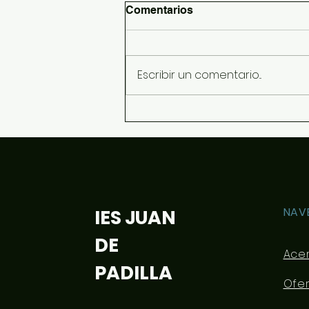
Comentarios
Escribir un comentario...
Información sobre
dispositivos y libros para el
curso 26/27
NAV
IES JUAN
DE
Ace
PADILLA
Ofe