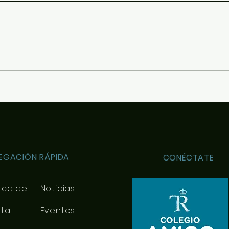
Guía
Para 
conte
optat
y se 
conoc
ofrec
Revista "El Comunero"
orien
nº31-2026
EGACIÓN RÁPIDA
CONÉCTATE
rca de
Noticias
rta
Eventos