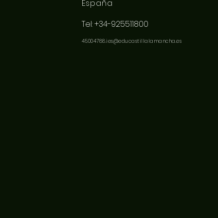
España
Tel: +34-925511800
45004788.ies@educastillalamancha.es